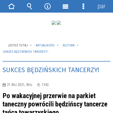
panel
Strona
Wyszukiwarka
Narzędzia
Menu
Menu
główna
główne
szczegółowe
JESTEŚ TUTAJ
AKTUALNOŚCI
KULTURA
SUKCES BĘDZIŃSKICH TANCERZY!
SUKCES BĘDZIŃSKICH TANCERZY!
21 Wrz 2021, Wto
1342
Po wakacyjnej przerwie na parkiet
taneczny powrócili będzińscy tancerze
tańca towarzyskiego.