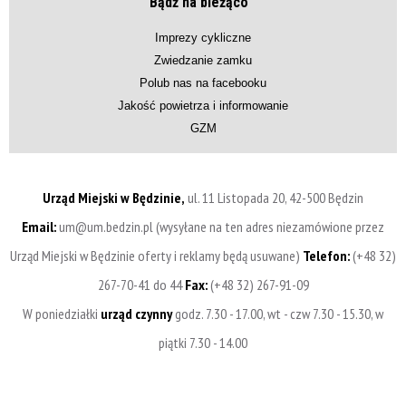
Bądź na bieżąco
Imprezy cykliczne
Zwiedzanie zamku
Polub nas na facebooku
Jakość powietrza i informowanie
GZM
Urząd Miejski w Będzinie,
ul. 11 Listopada 20, 42-500 Będzin
Email:
um@um.bedzin.pl (wysyłane na ten adres niezamówione przez
Urząd Miejski w Będzinie oferty i reklamy będą usuwane)
Telefon:
(+48 32)
267-70-41 do 44
Fax:
(+48 32) 267-91-09
W poniedziałki
urząd czynny
godz. 7.30 - 17.00, wt - czw 7.30 - 15.30, w
piątki 7.30 - 14.00