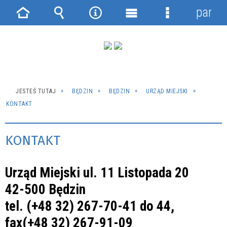
panel
Strona
Wyszukiwarka
Narzędzia
Menu
Menu
główna
główne
szczegółowe
JESTEŚ TUTAJ
BĘDZIN
BĘDZIN
URZĄD MIEJSKI
KONTAKT
KONTAKT
Urząd Miejski ul. 11 Listopada 20
42-500 Będzin
tel. (+48 32) 267-70-41 do 44,
fax(+48 32) 267-91-09