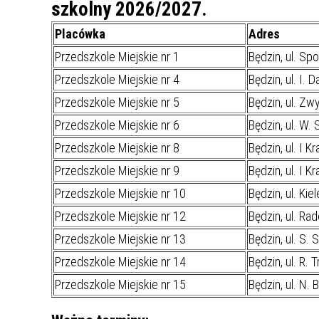
UCZN
szkolny 2026/2027.
KARTA DUŻEJ RODZINY
OFERT
Placówka
Adres
AWANS ZAWODOWY NAUCZYCIELI
ZAKŁA
Przedszkole Miejskie nr 1
Będzin, ul. Sp
AKTYWIZACJA SPOŁECZNO–
PLAN 
NIEPU
Przedszkole Miejskie nr 4
Będzin, ul. I.
ZAWODOWA OSÓB
Przedszkole Miejskie nr 5
Będzin, ul. Zw
NIEPEŁNOSPRAWNYCH
STYPENDIUM MIASTA BĘDZINA
PAŃST
Przedszkole Miejskie nr 6
Będzin, ul. W.
PODATKI LOKALNE –
KAMPA
I ST. 
Przedszkole Miejskie nr 8
Będzin, ul. I K
PODSTAWOWE INFORMACJE,
EKOLO
Przedszkole Miejskie nr 9
Będzin, ul. I K
STAWKI I FORMULARZE
DOTACJE DLA NIEPUBLICZNYCH
PROJE
MIĘDZ
SZKÓŁ I PRZEDSZKOLI W
LINEA
ZAPO
Przedszkole Miejskie nr 10
Będzin, ul. Kie
BĘDZINIE
PRACO
Przedszkole Miejskie nr 12
Będzin, ul. Ra
INFORMACJE ZUS
INFOR
Przedszkole Miejskie nr 13
Będzin, ul. S. 
Przedszkole Miejskie nr 14
Będzin, ul. R. 
INFORMACJE KRUS
POMOC ZDROWOTNA DLA
URZĄD
„PRZY
Przedszkole Miejskie nr 15
Będzin, ul. N. 
NAUCZYCIELI
PROG
SZANS