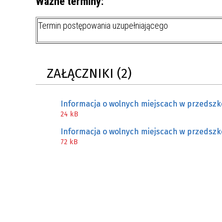
Ważne terminy:
MŁODZ
SZANSA – FORMY AKTYWNEGO
MŁODZ
W LAT
Termin postępowania uzupełniającego
WSPARCIA OBSZARU
BĘDZI
ZREWITALIZOWANEGO
BĘDZIŃSKA AKADEMIA MAŁEGO
AKCJA
ZAŁĄCZNIKI (2)
SPORTOWCA
ALKO
Informacja o wolnych miejscach w przedszk
PROJEKT EKOLIDERKI
PRACA
24 kB
WZMOCNIENIE PROCESU
INFOR
Informacja o wolnych miejscach w przedszk
SPRAWIEDLIWEJ TRANSFORMACJI
WYMAG
72 kB
ŚLĄSKA
KONKURS FOTOGRAFICZNY
URZĄD 
„METROPOLIA. PRZEZ PRYZMAT
KONKU
WODY”
PRZEW
NADZO
NAJLE