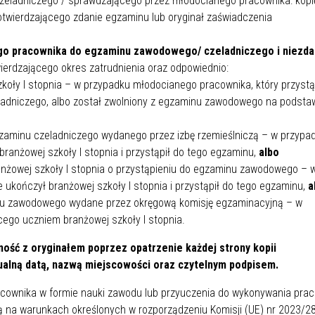
eladniczego / sprawdzającego przez młodocianego pracownika: kopi
SU RYNKU FINANSOWEGO
otwierdzającego zdanie egzaminu lub oryginał zaświadczenia
go pracownika do egzaminu zawodowego/ czeladniczego i niezda
ierdzającego okres zatrudnienia oraz odpowiednio:
koły I stopnia – w przypadku młodocianego pracownika, który przystą
dniczego, albo został zwolniony z egzaminu zawodowego na podsta
gzaminu czeladniczego wydanego przez izbę rzemieślniczą – w przypa
ranżowej szkoły I stopnia i przystąpił do tego egzaminu,
albo
nżowej szkoły I stopnia o przystąpieniu do egzaminu zawodowego – 
 ukończył branżowej szkoły I stopnia i przystąpił do tego egzaminu,
a
inu zawodowego wydane przez okręgową komisję egzaminacyjną – w
ego uczniem branżowej szkoły I stopnia.
ść z oryginałem poprzez opatrzenie każdej strony kopii
ualną datą, nazwą miejscowości oraz czytelnym podpisem.
cownika w formie nauki zawodu lub przyuczenia do wykonywania prac
ą na warunkach określonych w rozporządzeniu Komisji (UE) nr 2023/2