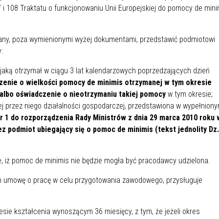
 i 108 Traktatu o funkcjonowaniu Unii Europejskiej do pomocy de mini
zany, poza wymienionymi wyżej dokumentami, przedstawić podmiotowi
:
 jaką otrzymał w ciągu 3 lat kalendarzowych poprzedzających dzień
zenie o wielkości pomocy de minimis otrzymanej w tym okresie
albo oświadczenie o nieotrzymaniu takiej pomocy
w tym okresie;
j przez niego działalności gospodarczej, przedstawiona w wypełnion
nr 1 do rozporządzenia Rady Ministrów z dnia 29 marca 2010 roku 
z podmiot ubiegający się o pomoc de minimis (tekst jednolity Dz.
 iż pomoc de minimis nie będzie mogła być pracodawcy udzielona.
m umowę o pracę w celu przygotowania zawodowego, przysługuje
sie kształcenia wynoszącym 36 miesięcy, z tym, że jeżeli okres