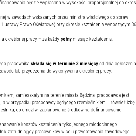
ofinansowania będzie wypłacana w wysokości proporcjonalnej do okre
nej w zawodach wskazanych przez ministra właściwego do spraw
t. 1 ustawy Prawo Oświatowe) przy okresie kształcenia wynoszącym 3
a określonej pracy – za każdy
pełny
miesiąc kształcenia.
nego pracownika
składa się w terminie 3 miesięcy
od dnia ogłoszenia
awodu lub przyuczenia do wykonywania określonej pracy.
ikiem, zamieszkałym na terenie miasta Będzina, pracodawca jest
, a w przypadku pracodawcy będącego rzemieślnikiem – również izbę
ieślnika, co umożliwi zaplanowanie środków na dofinansowanie
ansowanie kosztów kształcenia tylko jednego młodocianego.
ślnik zatrudniający pracowników w celu przygotowania zawodowego