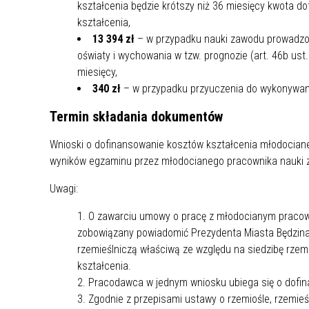
kształcenia będzie krótszy niż 36 miesięcy kwota d
kształcenia,
13 394 zł
– w przypadku nauki zawodu prowadzo
oświaty i wychowania w tzw. prognozie (art. 46b us
miesięcy,
340 zł
– w przypadku przyuczenia do wykonywani
Termin składania dokumentów
Wnioski o dofinansowanie kosztów kształcenia młodocia
wyników egzaminu przez młodocianego pracownika nauki z
Uwagi:
O zawarciu umowy o pracę z młodocianym pracown
zobowiązany powiadomić Prezydenta Miasta Będzina
rzemieślniczą właściwą ze względu na siedzibę rzem
kształcenia.
Pracodawca w jednym wniosku ubiega się o dofin
Zgodnie z przepisami ustawy o rzemiośle, rzemie