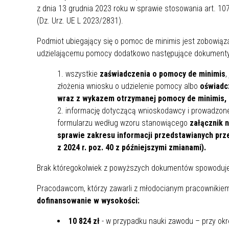
z dnia 13 grudnia 2023 roku w sprawie stosowania art. 107
(Dz. Urz. UE L 2023/2831).
Podmiot ubiegający się o pomoc de minimis jest zobowią
udzielającemu pomocy dodatkowo następujące dokumenty
wszystkie
zaświadczenia o pomocy de minimis
,
złożenia wniosku o udzielenie pomocy albo
oświadc
wraz z wykazem otrzymanej pomocy de minimis, 
informację dotyczącą wnioskodawcy i prowadzone
formularzu według wzoru stanowiącego
załącznik 
sprawie zakresu informacji przedstawianych prze
z 2024 r. poz. 40 z późniejszymi zmianami).
Brak któregokolwiek z powyższych dokumentów spowoduje,
Pracodawcom, którzy zawarli z młodocianym pracownikie
dofinansowanie w wysokości:
10 824 zł
- w przypadku nauki zawodu – przy okre