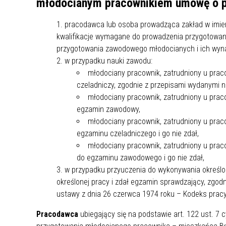
młodocianym pracownikiem umowę o pr
UCZN
KARTA DUŻEJ RODZINY
OFERT
pracodawca lub osoba prowadząca zakład w imie
kwalifikacje wymagane do prowadzenia przygotowa
AWANS ZAWODOWY NAUCZYCIELI
ZAKŁA
przygotowania zawodowego młodocianych i ich wyn
AKTYWIZACJA SPOŁECZNO–
PLAN 
NIEPU
w przypadku nauki zawodu:
ZAWODOWA OSÓB
młodociany pracownik, zatrudniony u prac
NIEPEŁNOSPRAWNYCH
czeladniczy, zgodnie z przepisami wydanymi na
STYPENDIUM MIASTA BĘDZINA
PAŃST
młodociany pracownik, zatrudniony u prac
PODATKI LOKALNE –
KAMPA
I ST. 
egzamin zawodowy,
PODSTAWOWE INFORMACJE,
EKOLO
młodociany pracownik, zatrudniony u prac
STAWKI I FORMULARZE
DOTACJE DLA NIEPUBLICZNYCH
PROJE
MIĘDZ
egzaminu czeladniczego i go nie zdał,
SZKÓŁ I PRZEDSZKOLI W
LINEA
ZAPO
młodociany pracownik, zatrudniony u prac
BĘDZINIE
PRACO
do egzaminu zawodowego i go nie zdał,
INFORMACJE ZUS
INFOR
w przypadku przyuczenia do wykonywania określo
określonej pracy i zdał egzamin sprawdzający, zgodn
ustawy z dnia 26 czerwca 1974 roku – Kodeks pracy
INFORMACJE KRUS
POMOC ZDROWOTNA DLA
URZĄD
„PRZY
NAUCZYCIELI
PROG
Pracodawca
ubiegający się na podstawie art. 122 ust. 7
SZANS