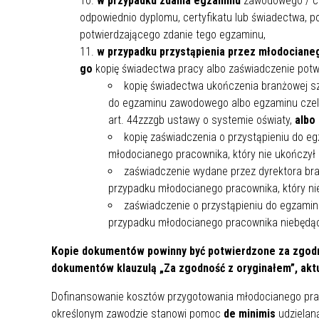
w przypadku zdania egzaminu
zawodowego / cz
ZAKRE
odpowiednio dyplomu, certyfikatu lub świadectwa, p
potwierdzającego zdanie tego egzaminu,
WAŻNA INFORMACJA - DOT.
w przypadku przystąpienia przez młodociane
PRZEPROWADZENIA OCENY
go
kopię świadectwa pracy albo zaświadczenie potw
RYZYKA WEWNĘTRZNEGO
kopię świadectwa ukończenia branżowej sz
SYSTEMU WODOCIĄGOWEGO
do egzaminu zawodowego albo egzaminu czela
art. 44zzzgb ustawy o systemie oświaty,
albo
kopię zaświadczenia o przystąpieniu do e
młodocianego pracownika, który nie ukończył b
zaświadczenie wydane przez dyrektora bra
przypadku młodocianego pracownika, który nie
zaświadczenie o przystąpieniu do egzam
przypadku młodocianego pracownika niebędąc
Kopie dokumentów powinny być potwierdzone za zgodno
dokumentów klauzulą „Za zgodność z oryginałem”, akt
Dofinansowanie kosztów przygotowania młodocianego pra
określonym zawodzie stanowi pomoc
de minimis
udzielan