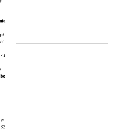
ę
nia
pił
wie
dku
w
lbo
 w
832