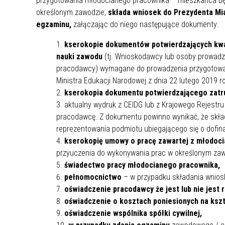
przygotowania młodocianego pracownika – mieszkańca Bę
MŁODZ
określonym zawodzie,
składa wniosek do Prezydenta Mia
SZANSA – FORMY AKTYWNEGO
MŁODZ
W LAT
egzaminu,
załączając do niego następujące dokumenty:
WSPARCIA OBSZARU
BĘDZI
ZREWITALIZOWANEGO
kserokopie dokumentów potwierdzających kwal
nauki zawodu
(tj. Wnioskodawcy lub osoby prowadz
BĘDZIŃSKA AKADEMIA MAŁEGO
AKCJA
pracodawcy) wymagane do prowadzenia przygotowa
SPORTOWCA
ALKO
Ministra Edukacji Narodowej z dnia 22 lutego 2019 
kserokopia dokumentu potwierdzającego zatr
aktualny wydruk z CEIDG lub z Krajowego Rejestru
PROJEKT EKOLIDERKI
PRACA
pracodawcę. Z dokumentu powinno wynikać, że skła
WZMOCNIENIE PROCESU
INFOR
reprezentowania podmiotu ubiegającego się o dofin
SPRAWIEDLIWEJ TRANSFORMACJI
WYMAG
kserokopię umowy o pracę zawartej z młodoc
ŚLĄSKA
przyuczenia do wykonywania prac w określonym zaw
świadectwo pracy młodocianego pracownika,
KONKURS FOTOGRAFICZNY
URZĄD 
pełnomocnictwo
– w przypadku składania wnios
„METROPOLIA. PRZEZ PRYZMAT
KONKU
oświadczenie pracodawcy że jest lub nie jest 
WODY”
PRZEW
oświadczenie o kosztach poniesionych na ksz
NADZO
oświadczenie wspólnika spółki cywilnej,
NAJLE