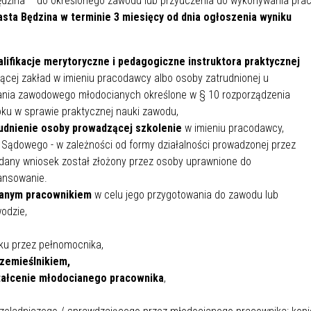
dzina – do określonego zawodu lub przyuczenia do wykonywania pra
IEŻY „PRZYJAZNA SZKOŁA”
sta Będzina w terminie 3 miesięcy od dnia ogłoszenia wyniku
IEŻOWA RADA MIASTA
ACH 2025-2027
WYKAZ ZWIERZĄT ODŁOWI
NA
Z TERENU MIASTA
ifikacje merytoryczne i pedagogiczne instruktora praktycznej
ącej zakład w imieniu pracodawcy albo osoby zatrudnionej u
 ŻYJ ZDROWO BEZ
GDZIE MOŻNA ZNALEŹĆ I J
nia zawodowego młodocianych określone w § 10 rozporządzenia
HOLU
WYGLĄDA PRACA W NGO?
roku w sprawie praktycznej nauki zawodu,
PORADY OD PRACA.PL
udnienie osoby prowadzącej szkolenie
w imieniu pracodawcy,
 Sądowego - w zależności od formy działalności prowadzonej przez
 W WOJSKU JAKO
BEZPŁATNY PORADNIK DLA
dany wniosek został złożony przez osoby uprawnione do
MATYK – JAK ZOSTAĆ?
KULTURY
ansowanie.
ANIA, ZAROBKI
ianym pracownikiem
w celu jego przygotowania do zawodu lub
odzie,
KNF - XV EDYCJA
KATOWICE OTWIERAJĄ DRZW
ku przez pełnomocnika,
RSU O NAGRODĘ
CENTRUM ZARZĄDZANIA
rzemieślnikiem,
ODNICZĄCEGO KOMISJI
RUCHEM
tałcenie młodocianego pracownika
,
RU FINANSOWEGO ZA
PSZĄ PRACĘ DOKTORSKĄ Z