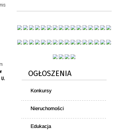
mis
ym
w
OGŁOSZENIA
 U.
Konkursy
Nieruchomości
Edukacja