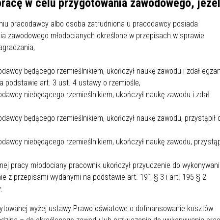
acę w celu przygotowania zawodowego, jeżel
IÓW
DLA WYRÓŻNIAJĄCYCH SIĘ
Y PRACY
PROGRAM WSPARCIA "ROD
UCZNIÓW
niu pracodawcy albo osoba zatrudniona u pracodawcy posiada
3+ GÓRĄ!"
nia zawodowego młodocianych określone w przepisach w sprawie
DANIE PLACÓWEK
DOFINANSOWANIE KOSZT
agradzania,
OGÓLNY
BLICZNYCH
BĘDZIŃSKA KARTA SENIOR
KSZTAŁCENIA PRACOWNIK
MŁODOCIANYCH
odawcy będącego rzemieślnikiem, ukończył naukę zawodu i zdał egza
 podstawie art. 3 ust. 4 ustawy o rzemiośle,
WOWA SZKOŁA MUZYCZNA
ZADANIA DOFINANSOWANE
odawcy niebędącego rzemieślnikiem, ukończył naukę zawodu i zdał
NIA EDUKACYJNO-
IM. FRYDERYKA CHOPINA
REJESTR DANYCH
BUDŻETU PAŃSTWA
GICZNA W RAMACH
KONTAKTOWYCH (RDK)
odawcy będącego rzemieślnikiem, ukończył naukę zawodu, przystąpił 
KTU ZAGŁĘBIOWSKI PARK
YZAKŁADOWA KASA
DOFINANSOWANIE „ZIELO
RNY
MOGOWO-POŻYCZKOWA
SZKÓŁ” Z WOJEWÓDZKIEGO
odawcy niebędącego rzemieślnikiem, ukończył naukę zawodu, przystąp
WNIKÓW OŚWIATY
FUNDUSZU OCHRONY
MACJE MOPS BĘDZIN
INFORMACJE ARIMR
ŚRODOWISKA I GOSPODARK
nej pracy młodociany pracownik ukończył przyuczenie do wykonywan
WODNEJ W KATOWICACH
ie z przepisami wydanymi na podstawie art. 191 § 3 i art. 195 § 2
.
 SKARBOWY
JAZNA SZKOŁA” RZĄDOWY
INFORMACJE DOTYCZĄCE
KONKURSY NA STANOWISK
RAM WYRÓWNYWANIA
TRANSPLANTACJI
DYREKTORA
 cytowanej wyżej ustawy Prawo oświatowe o dofinansowanie kosztów
 EDUKACYJNYCH DZIECI I