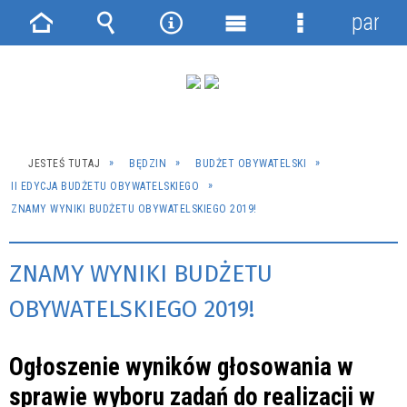
panel
Strona
Wyszukiwarka
Narzędzia
Menu
Menu
główna
główne
szczegółowe
JESTEŚ TUTAJ
BĘDZIN
BUDŻET OBYWATELSKI
II EDYCJA BUDŻETU OBYWATELSKIEGO
ZNAMY WYNIKI BUDŻETU OBYWATELSKIEGO 2019!
ZNAMY WYNIKI BUDŻETU
OBYWATELSKIEGO 2019!
Ogłoszenie wyników głosowania w
sprawie wyboru zadań do realizacji w