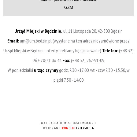
GZM
Urząd Miejski w Będzinie,
ul. 11 Listopada 20, 42-500 Będzin
Email:
um@um.bedzin.pl (wysyłane na ten adres niezamówione przez
Urząd Miejski w Będzinie oferty i reklamy będą usuwane)
Telefon:
(+48 32)
267-70-41 do 44
Fax:
(+48 32) 267-91-09
W poniedziałki
urząd czynny
godz. 7.30 - 17.00, wt - czw 7.30 - 15.30, w
piątki 7.30 - 14.00
WALIDACJA:
HTML5
+
CSS3
+
WCAG 2.1
WYKONANIE
CONCEPT
INTERMEDIA