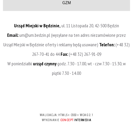
GZM
Urząd Miejski w Będzinie,
ul. 11 Listopada 20, 42-500 Będzin
Email:
um@um.bedzin.pl (wysyłane na ten adres niezamówione przez
Urząd Miejski w Będzinie oferty i reklamy będą usuwane)
Telefon:
(+48 32)
267-70-41 do 44
Fax:
(+48 32) 267-91-09
W poniedziałki
urząd czynny
godz. 7.30 - 17.00, wt - czw 7.30 - 15.30, w
piątki 7.30 - 14.00
WALIDACJA:
HTML5
+
CSS3
+
WCAG 2.1
WYKONANIE
CONCEPT
INTERMEDIA