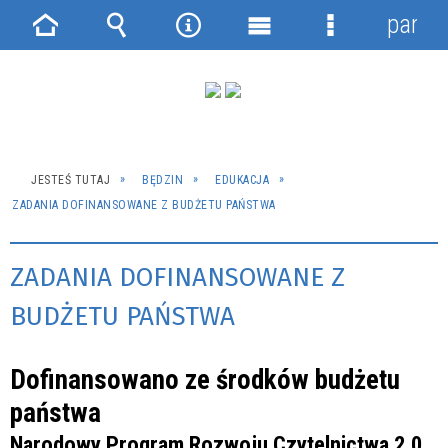
panel
Strona
Wyszukiwarka
Narzędzia
Menu
Menu
główna
główne
szczegółowe
JESTEŚ TUTAJ
BĘDZIN
EDUKACJA
ZADANIA DOFINANSOWANE Z BUDŻETU PAŃSTWA
ZADANIA DOFINANSOWANE Z
BUDŻETU PAŃSTWA
Dofinansowano ze środków budżetu
państwa
Narodowy Program Rozwoju Czytelnictwa 2.0