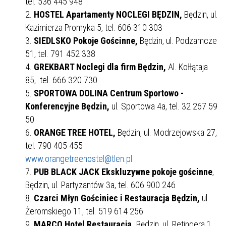
tel. 536 445 948
HOSTEL Apartamenty NOCLEGI BĘDZIN,
Będzin, ul.
Kazimierza Promyka 5, tel. 606 310 303
SIEDLSKO Pokoje Gościnne,
Będzin, ul. Podzamcze
51, tel. 791 452 338
GREKBART Noclegi dla firm Będzin,
Al. Kołłątaja
85, tel. 666 320 730
SPORTOWA DOLINA Centrum Sportowo -
Konferencyjne Będzin,
ul. Sportowa 4a, tel. 32 267 59
50
ORANGE TREE HOTEL,
Będzin, ul. Modrzejowska 27,
tel. 790 405 455
www.orangetreehostel@tlen.pl
PUB BLACK JACK Ekskluzywne pokoje gościnne
,
Będzin, ul. Partyzantów 3a, tel. 606 900 246
Czarci Młyn Gościniec i Restauracja Będzin,
ul.
Żeromskiego 11, tel. 519 614 256
MARCO Hotel Restauracja,
Będzin, ul. Retingera 1,