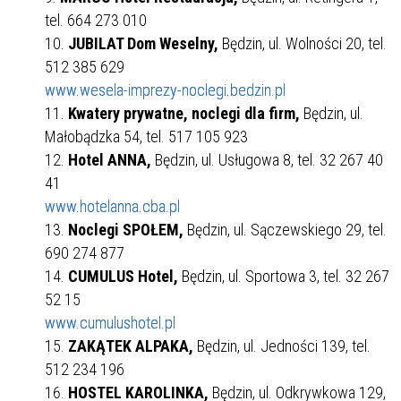
tel. 664 273 010
JUBILAT Dom Weselny,
Będzin, ul. Wolności 20, tel.
512 385 629
www.wesela-imprezy-noclegi.bedzin.pl
Kwatery prywatne, noclegi dla firm,
Będzin, ul.
Małobądzka 54, tel. 517 105 923
Hotel ANNA,
Będzin, ul. Usługowa 8, tel. 32 267 40
41
www.hotelanna.cba.pl
Noclegi SPOŁEM,
Będzin, ul. Sączewskiego 29, tel.
690 274 877
CUMULUS Hotel,
Będzin, ul. Sportowa 3, tel. 32 267
52 15
www.cumulushotel.pl
ZAKĄTEK ALPAKA,
Będzin, ul. Jedności 139, tel.
512 234 196
HOSTEL KAROLINKA,
Będzin, ul. Odkrywkowa 129,