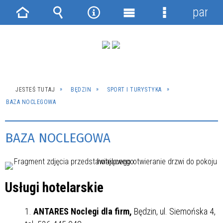
panel
Strona
Wyszukiwarka
Narzędzia
Menu
Menu
główna
główne
szczegółowe
JESTEŚ TUTAJ
BĘDZIN
SPORT I TURYSTYKA
BAZA NOCLEGOWA
BAZA NOCLEGOWA
Usługi hotelarskie
ANTARES Noclegi dla firm,
Będzin, ul. Siemońska 4,