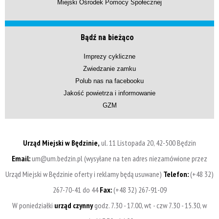
Miejski Ośrodek Pomocy Społecznej
Bądź na bieżąco
Imprezy cykliczne
Zwiedzanie zamku
Polub nas na facebooku
Jakość powietrza i informowanie
GZM
Urząd Miejski w Będzinie,
ul. 11 Listopada 20, 42-500 Będzin
Email:
um@um.bedzin.pl (wysyłane na ten adres niezamówione przez
Urząd Miejski w Będzinie oferty i reklamy będą usuwane)
Telefon:
(+48 32)
267-70-41 do 44
Fax:
(+48 32) 267-91-09
W poniedziałki
urząd czynny
godz. 7.30 - 17.00, wt - czw 7.30 - 15.30, w