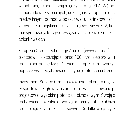
ZAKRE
współpracę ekonomiczną między Europą i ZEA. Wśród j
samorządów terytorialnych, uczelni, instytucji i firm d
WAŻNA INFORMACJA - DOT.
między innymi: pomoc w poszukiwaniu partnerów hand
PRZEPROWADZENIA OCENY
zarówno europejskimi, jak i znajdującymi się w ZEA, k
RYZYKA WEWNĘTRZNEGO
maksymalizacja korzyści związanych z rozwojem bizne
SYSTEMU WODOCIĄGOWEGO
członkowskich.
European Green Technology Alliance (www.egta.eu) je
biznesowej, zrzeszającą ponad 300 przedsiębiorstw i in
technologii pomiędzy państwami europejskimi, tworzy
poprzez wyspecjalizowane instytucje otoczenia biznes
Investment Service Center (www.investpl.eu) to międ
ekspertów. Jej głównym zadaniem jest finansowanie p
projektów o wysokim potencjale biznesowym. Swoją dzi
realizowane inwestycje tworzą ogromny potencjał bi
technologicznych jak i finansowym. Dodatkowo pozysk