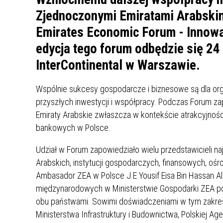
UCZN
Zjednoczonymi Emiratami Arabski
KARTA DUŻEJ RODZINY
OFERT
Emirates Economic Forum - Innowa
AWANS ZAWODOWY NAUCZYCIELI
ZAKŁA
edycja tego forum odbędzie się 24 
AKTYWIZACJA SPOŁECZNO–
PLAN 
NIEPU
ZAWODOWA OSÓB
InterContinental w Warszawie.
NIEPEŁNOSPRAWNYCH
STYPENDIUM MIASTA BĘDZINA
PAŃST
Wspólnie sukcesy gospodarcze i biznesowe są dla or
PODATKI LOKALNE –
KAMPA
I ST. 
przyszłych inwestycji i współpracy. Podczas Forum z
PODSTAWOWE INFORMACJE,
EKOLO
Emiraty Arabskie zwłaszcza w kontekście atrakcyjnośc
STAWKI I FORMULARZE
DOTACJE DLA NIEPUBLICZNYCH
PROJE
MIĘDZ
bankowych w Polsce.
SZKÓŁ I PRZEDSZKOLI W
LINEA
ZAPO
BĘDZINIE
PRACO
Udział w Forum zapowiedziało wielu przedstawicieli n
INFORMACJE ZUS
INFOR
Arabskich, instytucji gospodarczych, finansowych, o
Ambasador ZEA w Polsce J.E Yousif Eisa Bin Hassan Al. S
międzynarodowych w Ministerstwie Gospodarki ZEA p
INFORMACJE KRUS
POMOC ZDROWOTNA DLA
URZĄD
„PRZY
obu państwami. Sowimi doświadczeniami w tym zakresi
NAUCZYCIELI
PROG
Ministerstwa Infrastruktury i Budownictwa, Polskiej Ag
SZANS