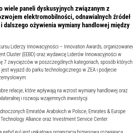
IEŻY „PRZYJAZNA SZKOŁA”
 wiele paneli dyskusyjnych związanym z
IEŻOWA RADA MIASTA
ACH 2025-2027
WYKAZ ZWIERZĄT ODŁOWI
ozwojem elektromobilności, odnawialnych źródeł
NA
Z TERENU MIASTA
y i dalszego ożywienia wymiany handlowej między
 ŻYJ ZDROWO BEZ
GDZIE MOŻNA ZNALEŹĆ I J
onkursu Liderzy Innowacyjności – Innovation Awards, organizowan
HOLU
WYGLĄDA PRACA W NGO?
PORADY OD PRACA.PL
ent Cluster (EEBD) oraz wydawcę Liderów Innowacyjności w
 się 7 zwycięzców w poszczególnych kategoriach, sposób których
 W WOJSKU JAKO
BEZPŁATNY PORADNIK DLA
 jest wyjazd do parku technologicznego w ZEA i podjecie
MATYK – JAK ZOSTAĆ?
KULTURY
rzemysłowym.
ANIA, ZAROBKI
obre relacje, które wpływają na wzrost wymiany handlowej oraz
lateralnej i rozwoju wzajemnych inwestycji.
KNF - XV EDYCJA
KATOWICE OTWIERAJĄ DRZW
RSU O NAGRODĘ
CENTRUM ZARZĄDZANIA
jednoczonych Emiratów Arabskich w Polsce, Emirates & Europe
ODNICZĄCEGO KOMISJI
RUCHEM
Technology Alliance oraz Investment Service Center.
RU FINANSOWEGO ZA
.eebd.eu) jest unikatową organizacją biznesową rozwijającą
PSZĄ PRACĘ DOKTORSKĄ Z