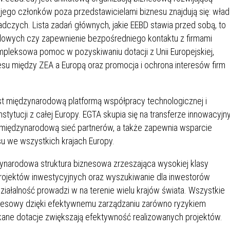
SU RYNKU FINANSOWEGO
ego członków poza przedstawicielami biznesu znajdują się: wła
oradczych. Lista zadań głównych, jakie EEBD stawia przed sobą, to
lowych czy zapewnienie bezpośredniego kontaktu z firmami
ompleksowa pomoc w pozyskiwaniu dotacji z Unii Europejskiej,
su między ZEA a Europą oraz promocja i ochrona interesów firm
st międzynarodową platformą współpracy technologicznej i
stytucji z całej Europy. EGTA skupia się na transferze innowacyjn
 międzynarodową sieć partnerów, a także zapewnia wsparcie
u we wszystkich krajach Europy.
zynarodowa struktura biznesowa zrzeszająca wysokiej klasy
rojektów inwestycyjnych oraz wyszukiwanie dla inwestorów
ałalność prowadzi w na terenie wielu krajów świata. Wszystkie
znesowy dzięki efektywnemu zarządzaniu zarówno ryzykiem
ane dotacje zwiększają efektywność realizowanych projektów.