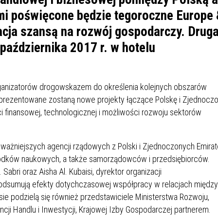
IÓW
DLA WYRÓŻNIAJĄCYCH SIĘ
mi poświęcone będzie tegoroczne Europe
Y PRACY
PROGRAM WSPARCIA "ROD
UCZNIÓW
3+ GÓRĄ!"
cja szansą na rozwój gospodarczy. Drug
DANIE PLACÓWEK
DOFINANSOWANIE KOSZT
października 2017 r. w hotelu
OGÓLNY
BLICZNYCH
BĘDZIŃSKA KARTA SENIOR
KSZTAŁCENIA PRACOWNIK
MŁODOCIANYCH
WOWA SZKOŁA MUZYCZNA
ZADANIA DOFINANSOWANE
ganizatorów drogowskazem do określenia kolejnych obszarów
NIA EDUKACYJNO-
IM. FRYDERYKA CHOPINA
REJESTR DANYCH
BUDŻETU PAŃSTWA
aprezentowane zostaną nowe projekty łączące Polskę i Zjednocz
GICZNA W RAMACH
KONTAKTOWYCH (RDK)
i finansowej, technologicznej i możliwości rozwoju sektorów
KTU ZAGŁĘBIOWSKI PARK
YZAKŁADOWA KASA
DOFINANSOWANIE „ZIELO
RNY
MOGOWO-POŻYCZKOWA
SZKÓŁ” Z WOJEWÓDZKIEGO
WNIKÓW OŚWIATY
FUNDUSZU OCHRONY
ajważniejszych agencji rządowych z Polski i Zjednoczonych Emira
MACJE MOPS BĘDZIN
INFORMACJE ARIMR
ŚRODOWISKA I GOSPODARK
środków naukowych, a także samorządowców i przedsiębiorców.
WODNEJ W KATOWICACH
abri oraz Aisha Al. Kubaisi, dyrektor organizacji
odsumują efekty dotychczasowej współpracy w relacjach między
 SKARBOWY
JAZNA SZKOŁA” RZĄDOWY
INFORMACJE DOTYCZĄCE
KONKURSY NA STANOWISK
e podzielą się również przedstawiciele Ministerstwa Rozwoju,
RAM WYRÓWNYWANIA
TRANSPLANTACJI
DYREKTORA
encji Handlu i Inwestycji, Krajowej Izby Gospodarczej partnerem.
 EDUKACYJNYCH DZIECI I