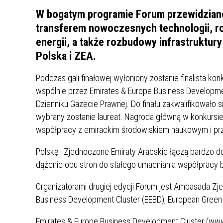
MŁODZ
W bogatym programie Forum przewidziano
SZANSA – FORMY AKTYWNEGO
MŁODZ
W LAT
transferem nowoczesnych technologii, r
WSPARCIA OBSZARU
BĘDZI
energii, a także rozbudowy infrastruktur
ZREWITALIZOWANEGO
Polska i ZEA.
BĘDZIŃSKA AKADEMIA MAŁEGO
AKCJA
Podczas gali finałowej wyłoniony zostanie finalista k
SPORTOWCA
ALKO
wspólnie przez Emirates & Europe Business Developm
Dzienniku Gazecie Prawnej. Do finału zakwalifikowało
PROJEKT EKOLIDERKI
PRACA
wybrany zostanie laureat. Nagroda główną w konkursie
WZMOCNIENIE PROCESU
INFOR
współpracy z emirackim środowiskiem naukowym i p
SPRAWIEDLIWEJ TRANSFORMACJI
WYMAG
ŚLĄSKA
Polskę i Zjednoczone Emiraty Arabskie łączą bardzo d
dążenie obu stron do stałego umacniania współpracy bi
KONKURS FOTOGRAFICZNY
URZĄD 
„METROPOLIA. PRZEZ PRYZMAT
KONKU
Organizatorami drugiej edycji Forum jest Ambasada Z
WODY”
PRZEW
Business Development Cluster (EEBD), European Green 
NADZO
Emirates & Europe Business Development Cluster (www
NAJLE