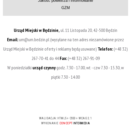
Jakość powietrza i informowanie
GZM
Urząd Miejski w Będzinie,
ul. 11 Listopada 20, 42-500 Będzin
Email:
um@um.bedzin.pl (wysyłane na ten adres niezamówione przez
Urząd Miejski w Będzinie oferty i reklamy będą usuwane)
Telefon:
(+48 32)
267-70-41 do 44
Fax:
(+48 32) 267-91-09
W poniedziałki
urząd czynny
godz. 7.30 - 17.00, wt - czw 7.30 - 15.30, w
piątki 7.30 - 14.00
WALIDACJA:
HTML5
+
CSS3
+
WCAG 2.1
WYKONANIE
CONCEPT
INTERMEDIA