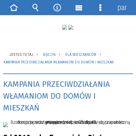
panel
Strona
Wyszukiwarka
Narzędzia
Menu
Menu
główna
główne
szczegółowe
JESTEŚ TUTAJ
BĘDZIN
DLA MIESZKAŃCÓW
KAMPANIA PRZECIWDZIAŁANIA WŁAMANIOM DO DOMÓW I MIESZKAŃ
KAMPANIA PRZECIWDZIAŁANIA
WŁAMANIOM DO DOMÓW I
MIESZKAŃ