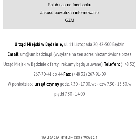
Polub nas na facebooku
Jakość powietrza i informowanie
GZM
Urząd Miejski w Będzinie,
ul. 11 Listopada 20, 42-500 Będzin
Email:
um@um.bedzin.pl (wysyłane na ten adres niezamówione przez
Urząd Miejski w Będzinie oferty i reklamy będą usuwane)
Telefon:
(+48 32)
267-70-41 do 44
Fax:
(+48 32) 267-91-09
W poniedziałki
urząd czynny
godz. 7.30 - 17.00, wt - czw 7.30 - 15.30, w
piątki 7.30 - 14.00
WALIDACJA:
HTML5
+
CSS3
+
WCAG 2.1