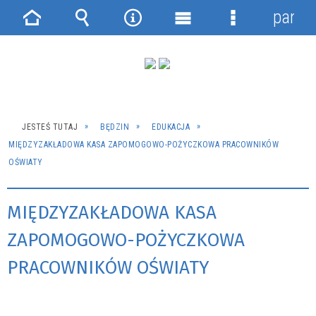
panel
Strona
Wyszukiwarka
Narzędzia
Menu
Menu
główna
główne
szczegółowe
JESTEŚ TUTAJ
BĘDZIN
EDUKACJA
MIĘDZYZAKŁADOWA KASA ZAPOMOGOWO-POŻYCZKOWA PRACOWNIKÓW
OŚWIATY
MIĘDZYZAKŁADOWA KASA
ZAPOMOGOWO-POŻYCZKOWA
PRACOWNIKÓW OŚWIATY