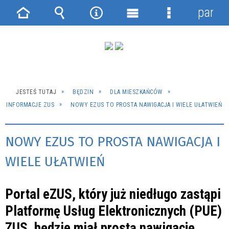
panel
Strona
Wyszukiwarka
Narzędzia
Menu
Menu
główna
główne
szczegółowe
JESTEŚ TUTAJ
BĘDZIN
DLA MIESZKAŃCÓW
INFORMACJE ZUS
NOWY EZUS TO PROSTA NAWIGACJA I WIELE UŁATWIEŃ
NOWY EZUS TO PROSTA NAWIGACJA I
WIELE UŁATWIEŃ
Portal eZUS, który już niedługo zastąpi
Platformę Usług Elektronicznych (PUE)
ZUS, będzie miał prostą nawigację,