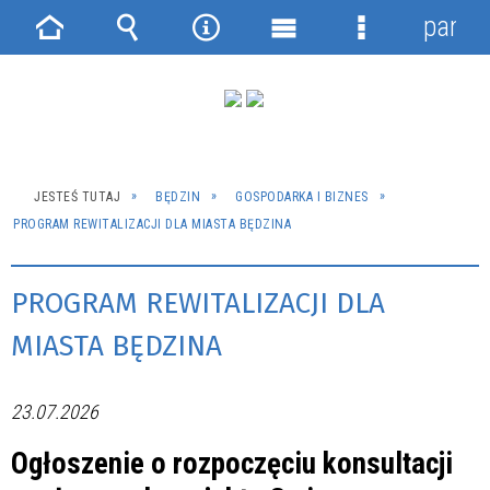
panel
Strona
Wyszukiwarka
Narzędzia
Menu
Menu
główna
główne
szczegółowe
JESTEŚ TUTAJ
BĘDZIN
GOSPODARKA I BIZNES
PROGRAM REWITALIZACJI DLA MIASTA BĘDZINA
PROGRAM REWITALIZACJI DLA
MIASTA BĘDZINA
23.07.2026
Ogłoszenie o rozpoczęciu konsultacji