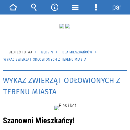
panel
Strona
Wyszukiwarka
Narzędzia
Menu
Menu
główna
główne
szczegółowe
JESTEŚ TUTAJ
BĘDZIN
DLA MIESZKAŃCÓW
WYKAZ ZWIERZĄT ODŁOWIONYCH Z TERENU MIASTA
WYKAZ ZWIERZĄT ODŁOWIONYCH Z
TERENU MIASTA
Szanowni Mieszkańcy!