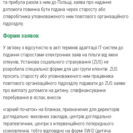
та прибула разом з ним до Польщі, заява про надання
допомоги повинна бути подана через старосту або
співробітника уповноваженого ним повітового організаційного
підрозділу.
Форми заявок
У зв’язку з відсутністю в акті термінів адаптації ІТ-систем до
подання старостами електронних заяв на пільги від імені
опікунів, Установа соціального страхування (ZUS) не
розробила спеціальної форми для цієї групи клієнтів. ZUS
просить старосту або уповноваженого ним працівника
повітового організаційного підрозділу подавати до ZUS заяви
про виплату допомоги на дитину, співфінансування
перебування в яслах, внесок
«гарний початок» на бланках, призначених для директорів
доглядально -виховних закладів, центрів доглядально-
терапевтичних, центри з інтервенційного попереднього
усиновлення, тобто відповідно на формі SW-D (дитяча