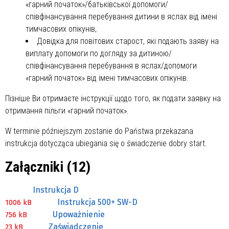
«гарний початок»/батьківської допомоги/
співфінансування перебування дитини в яслах від імені
тимчасових опікунів,
Довідка для повітових старост, які подають заяву на
виплату допомоги по догляду за дитиною/
співфінансування перебування в яслах/допомоги
«гарний початок» від імені тимчасових опікунів.
Пізніше Ви отримаєте інструкції щодо того, як подати заявку на
отримання пільги «гарний початок».
W terminie późniejszym zostanie do Państwa przekazana
instrukcja dotycząca ubiegania się o świadczenie dobry start.
Załączniki (12)
Instrukcja D
Instrukcja 500+ SW-D
1006 kB
Upoważnienie
756 kB
Zaświadczenie
23 kB