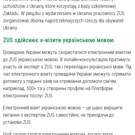
uchodźców z Ukrainy, które korzystają z bazy szkoleniowej
Zakładu. W związku z wydarzeniami w Ukrainie pracownicy ZUS
zorganizowali zbiórkę najpotrzebniejszych rzeczy dla obywateli
Ukrainy.
ZUS здійснює е-візити українською мовою
Громадяни України можуть скористатися електронним візитом
до ZUS українською мовою. В онлайн-консультаціях братимуть
участь як експерт з ZUS, так і перекладач української мови. Під
час електронного візиту громадяни України зможуть отримати
допомогу у поданні заяв на отримання допомоги сім'ям,
наприклад, 500+ та у створенні профілю на Платформі
електронних послуг ZUS.
Електронний візит українською мовою – це шанс вирішити
питання з експертом ZUS самостійно, не приходячи до
установи ZUS.
Щоб скористатися електронним візитом, досить мати