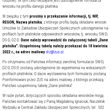
rodzinie). W tym celu niezbędne jest udostępnienie formularza
wniosku na profilu danego płatnika.
W związku z tym
prosimy o przekazanie informacji, tj. NIP,
REGON, Nazwa płatnika
, z którego profilu będą składane wnioski.
Umożliwi to Zakładowi Ubezpieczeń Społecznych udostępnienie na
profilach tych płatników odpowiednich wniosków, tj. wniosku SW-D,
DS-D, DZ-D.
Dane należy wprowadzić do załączonej tabeli „Dane
płatnika”. Uzupełnioną tabelę należy przekazać do 18 kwietnia
2022 r., na adres mailowy
drz@zus.pl.
Po otrzymaniu od Państwa informacji zwrotnej formularze SW-D,
DZ-D, DS-D zostaną udostępnione do wypełnienia na wskazanych
profilach płatników. O dacie wystawienia tych formularzy zostaną
Poinformowani przez ZUS na adres mailowy, z którego przekażą
Państwo uzupełnioną tabelę „Dane płatnika”.
W razie pytań, dotyczących sposobu składania wniosków mogą
Państwo kontaktować się z Panią Magdaleną Ignaciuk, Naczelnik
Wydziału w Centrali Zakładu Ubezpieczeń Społecznych, tel.: 502