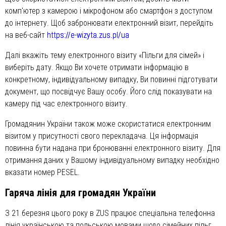
комп'ютер з камерою і мікрофоном або смартфон з доступом
до інтернету. Щоб забронювати електронний візит, перейдіть
на веб-сайт
https://e-wizyta.zus.pl/ua
Далі вкажіть тему електронного візиту «Пільги для сімей» і
виберіть дату. Якщо Ви хочете отримати інформацію в
конкретному, індивідуальному випадку, Ви повинні підготувати
документ, що посвідчує Вашу особу. Його слід показувати на
камеру під час електронного візиту.
Громадянин України також може скористатися електронним
візитом у присутності свого перекладача. Ця інформація
повинна бути надана при бронюванні електронного візиту. Для
отримання даних у Вашому індивідуальному випадку необхідно
вказати номер PESEL.
Гаряча лінія для громадян України
З 21 березня цього року в ZUS працює спеціальна телефонна
лінія українською та польською мовами щодо сімейних пільг