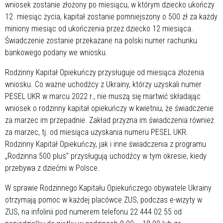
wniosek zostanie złożony po miesiącu, w którym dziecko ukończy
12. miesiąc życia, kapitał zostanie pomniejszony o 500 zł za każdy
miniony miesiąc od ukończenia przez dziecko 12 miesiąca.
Świadczenie zostanie przekazane na polski numer rachunku
bankowego podany we wniosku.
Rodzinny Kapitał Opiekuńczy przysługuje od miesiąca złożenia
wniosku. Co ważne uchodźcy z Ukrainy, którzy uzyskali numer
PESEL UKR w marcu 2022 r., nie muszą się martwić składając
wniosek o rodzinny kapitał opiekuńczy w kwietniu, że świadczenie
za marzec im przepadnie. Zakład przyzna im świadczenia również
za marzec, tj. od miesiąca uzyskania numeru PESEL UKR.
Rodzinny Kapitał Opiekuńczy, jak i inne świadczenia z programu
„Rodzinna 500 plus” przysługują uchodźcy w tym okresie, kiedy
przebywa z dziećmi w Polsce.
W sprawie Rodzinnego Kapitału Opiekuńczego obywatele Ukrainy
otrzymają pomoc w każdej placówce ZUS, podczas e-wizyty w
ZUS, na infolinii pod numerem telefonu 22 444 02 55 od