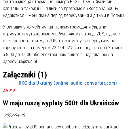
тобто з місяця отримання номера PESEL UKR. «Сімейний
капітал», а також інші пільги за програмою «Rodzinna 500 +»
надаються біженцям на період перебування з дітьми в Польщі.
У випадку з «Сімейним капіталом» громадяни України
отримуватимуть допомогу в будь-якому закладі ZUS, під час
електронного візиту до ZUS, також можуть звернутися на
гарячу лінію за номером 22 444 02 55 з понеділка по п'ятницю
з 8.00 до 18.00 або електронною поштою, надісланою на
адресу ua@zus.pl.
Załączniki (1)
RKO dla Ukrainy (online-audio-converter.com)
2.4 MB
W maju ruszą wypłaty 500+ dla Ukraińców
2022-04-20