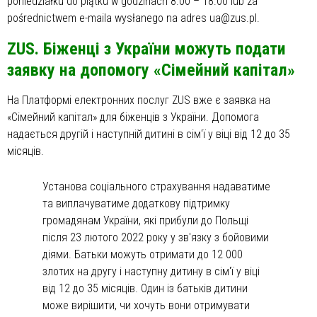
poniedziałku do piątku w godzinach 8.00 – 18.00 lub za
pośrednictwem e-maila wysłanego na adres ua@zus.pl.
ZUS. Біженці з України можуть подати
заявку на допомогу «Сімейний капітал»
На Платформі електронних послуг ZUS вже є заявка на
«Сімейний капітал» для біженців з України. Допомога
надається другій і наступній дитині в сім'ї у віці від 12 до 35
місяців.
Установа соціального страхування надаватиме
та виплачуватиме додаткову підтримку
громадянам України, які прибули до Польщі
після 23 лютого 2022 року у зв'язку з бойовими
діями. Батьки можуть отримати до 12 000
злотих на другу і наступну дитину в сім'ї у віці
від 12 до 35 місяців. Один із батьків дитини
може вирішити, чи хочуть вони отримувати