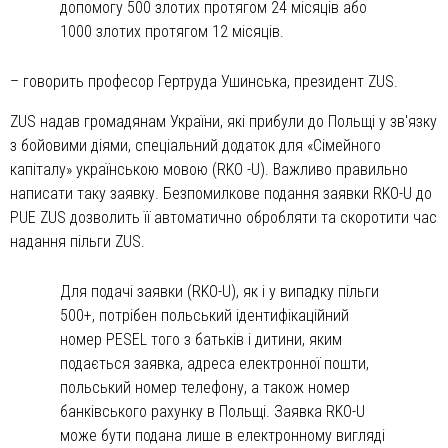
допомогу 500 злотих протягом 24 місяців або
1000 злотих протягом 12 місяців.
– говорить професор Гертруда Ушинська, президент ZUS.
ZUS надав громадянам України, які прибули до Польщі у зв'язку
з бойовими діями, спеціальний додаток для «Сімейного
капіталу» українською мовою (RKO -U). Важливо правильно
написати таку заявку. Безпомилкове подання заявки RKO-U до
PUE ZUS дозволить її автоматично обробляти та скоротити час
надання пільги ZUS.
Для подачі заявки (RKO-U), як і у випадку пільги
500+, потрібен польський ідентифікаційний
номер PESEL того з батьків і дитини, яким
подається заявка, адреса електронної пошти,
польський номер телефону, а також номер
банківського рахунку в Польщі. Заявка RKO-U
може бути подана лише в електронному вигляді