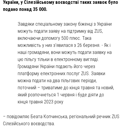
України, у Сілезійському воєводстві таких заявок було
подано понад 35 000.
Завдяки спеціальному закону біженці з України
можуть подати заяву на підтримку від ZUS,
включаючи допомогу 500 плюс. Така
можливість у них з'явилася з 26 березня. - Як і
наші громадяни, вони можуть подати заявку на
цю пільгу тільки в електронному вигляді.
Громадяни України подають його через
платформу електронних послуг ZUS. Заявки
можна подати на два пільгових періоди,
поточний – триватиме до кінця травня та новий,
який розпочнеться 1 червня і буде діяти до
кінця травня 2023 року
– повідомляє Беата Копчинська, регіональний речник ZUS
Сілезійського воєводства.