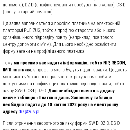
допомога), DZ-D (співфінансування перебування в яслах), DS-D
(послуга гарний початок).
Ця заява заповнюється з профілю платника на електронній
платформі PUE ZUS, тобто з профілю старости або іншого
організаційного підрозділу повіту (наприклад, повітового
центру допомоги сім’ям). Для цього необхідно розмістити
форму заявки на профілі даного платника.
Тому
ми просимо вас надати інформацію, тобто NIP, REGON,
ІМ'Я платника
, з профілю якого будуть подані заявки. Це дасть
можливість Установі соціального страхування зробити
доступними на профілях цих платників відповідні заяви, тобто
заяву SW-D, DS-D, DZ-D.
Дані необхідно внести в додану
нижче таблицю «Платіжні дані». Заповнену таблицю
необхідно подати до 18 квітня 2022 року на електронну
адресу
drz@zus.pl.
Після отримання зворотного зв'язку форми SW-D, DZ-D, DS-D