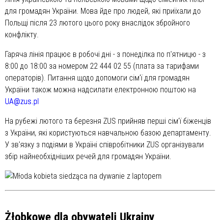
для громадян України. Мова йде про людей, які приїхали до
Польщі після 23 лютого цього року внаслідок збройного
конфлікту.
Гаряча лінія працює в робочі дні - з понеділка по п'ятницю - з
8:00 до 18:00 за номером 22 444 02 55 (плата за тарифами
операторів). Питання щодо допомоги сім'ї для громадян
України також можна надсилати електронною поштою на
UA@zus.pl
На рубежі лютого та березня ZUS прийняв перші сім'ї біженців
з України, які користуються навчальною базою департаменту.
У зв'язку з подіями в Україні співробітники ZUS організували
збір найнеобхідніших речей для громадян України.
Żłobkowe dla obywateli Ukrainy