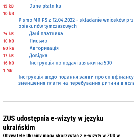
Dane płatnika
15 kB
10 kB
Pismo MRiPS z 12.04.2022 - składanie wniosków prze
opiekunów tymczasowych
Дані платника
74 kB
Письмо
10 kB
Авторизація
80 kB
Довідка
17 kB
Інструкція по подачі заявки на 500
16 kB
1 MB
Інструкція щодо подання заяви про співфінансу
зменшення плати на перебування дитини в ясла
ZUS udostępnia e-wizyty w języku
ukraińskim
Obywatele Ukrainy mogą skorzystać z e-wizyty w ZUS w