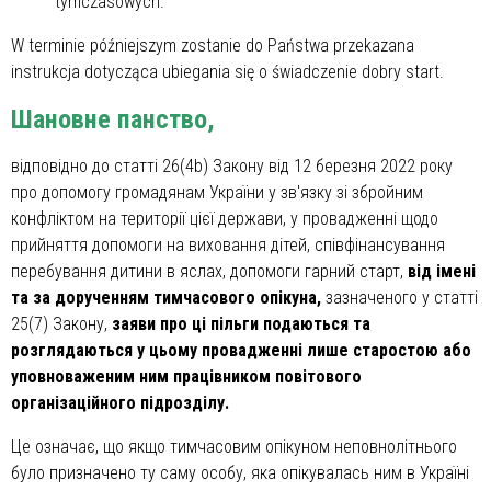
tymczasowych.
W terminie późniejszym zostanie do Państwa przekazana
instrukcja dotycząca ubiegania się o świadczenie dobry start.
Шановне панство,
відповідно до статті 26(4b) Закону від 12 березня 2022 року
про допомогу громадянам України у зв'язку зі збройним
конфліктом на території цієї держави, у провадженні щодо
прийняття допомоги на виховання дітей, співфінансування
перебування дитини в яслах, допомоги гарний старт,
від імені
та за дорученням тимчасового опікуна,
зазначеного у статті
25(7) Закону,
заяви про ці пільги подаються та
розглядаються у цьому провадженні лише старостою або
уповноваженим ним працівником повітового
організаційного підрозділу.
Це означає, що якщо тимчасовим опікуном неповнолітнього
було призначено ту саму особу, яка опікувалась ним в Україні