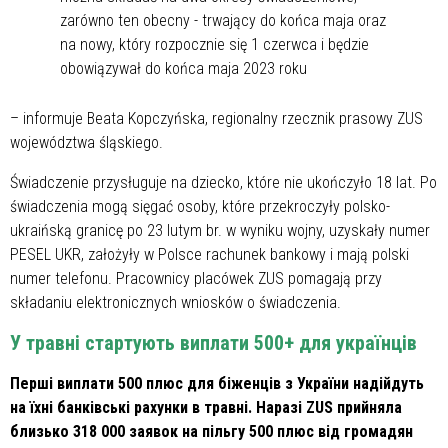
zarówno ten obecny - trwający do końca maja oraz
na nowy, który rozpocznie się 1 czerwca i będzie
obowiązywał do końca maja 2023 roku
– informuje Beata Kopczyńska, regionalny rzecznik prasowy ZUS
województwa śląskiego.
Świadczenie przysługuje na dziecko, które nie ukończyło 18 lat. Po
świadczenia mogą sięgać osoby, które przekroczyły polsko-
ukraińską granicę po 23 lutym br. w wyniku wojny, uzyskały numer
PESEL UKR, założyły w Polsce rachunek bankowy i mają polski
numer telefonu. Pracownicy placówek ZUS pomagają przy
składaniu elektronicznych wniosków o świadczenia.
У травні стартують виплати 500+ для українців
Перші виплати 500 плюс для біженців з України надійдуть
на їхні банківські рахунки в травні. Наразі ZUS прийняла
близько 318 000 заявок на пільгу 500 плюс від громадян