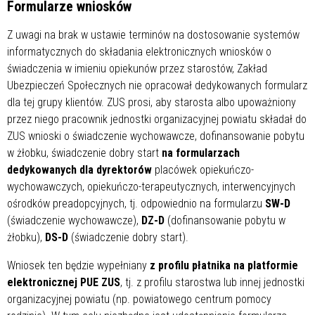
Formularze wniosków
Z uwagi na brak w ustawie terminów na dostosowanie systemów
informatycznych do składania elektronicznych wniosków o
świadczenia w imieniu opiekunów przez starostów, Zakład
Ubezpieczeń Społecznych nie opracował dedykowanych formularz
dla tej grupy klientów. ZUS prosi, aby starosta albo upoważniony
przez niego pracownik jednostki organizacyjnej powiatu składał do
ZUS wnioski o świadczenie wychowawcze, dofinansowanie pobytu
w żłobku, świadczenie dobry start
na formularzach
dedykowanych dla dyrektorów
placówek opiekuńczo-
wychowawczych, opiekuńczo-terapeutycznych, interwencyjnych
ośrodków preadopcyjnych, tj. odpowiednio na formularzu
SW-D
(świadczenie wychowawcze),
DZ-D
(dofinansowanie pobytu w
żłobku),
DS-D
(świadczenie dobry start).
Wniosek ten będzie wypełniany
z profilu płatnika na platformie
elektronicznej PUE ZUS
, tj. z profilu starostwa lub innej jednostki
organizacyjnej powiatu (np. powiatowego centrum pomocy