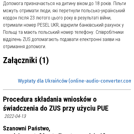
Допомога призначається на дитину віком до 18 років. Пільги
можуть отримати люди, які перетнули польсько-український
кордон після 23 лютого цього року в результаті війни,
отримали номер PESEL UKR, відкрили банківський рахунок у
Польщі та мають польський номер телефону. Співробітники
відділень ZUS допомагають подавати електронні заяви на
отримання допомоги.
Załączniki (1)
Wypłaty dla Ukraińców (online-audio-converter.com)
Procedura składania wniosków o
świadczenia do ZUS przy użyciu PUE
2022-04-13
Szanowni Państwo,