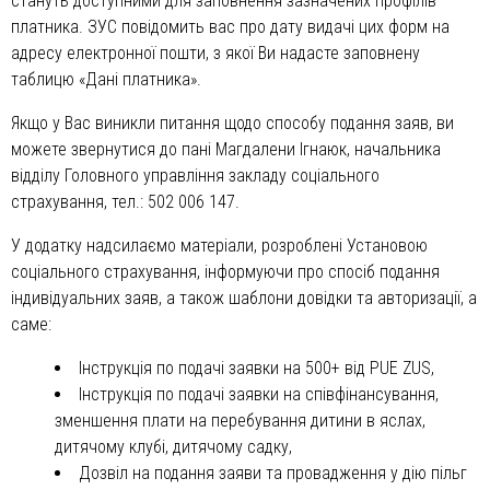
стануть доступними для заповнення зазначених профілів
платника. ЗУС повідомить вас про дату видачі цих форм на
адресу електронної пошти, з якої Ви надасте заповнену
таблицю «Дані платника».
Якщо у Вас виникли питання щодо способу подання заяв, ви
можете звернутися до пані Магдалени Ігнаюк, начальника
відділу Головного управління закладу соціального
страхування, тел.: 502 006 147.
У додатку надсилаємо матеріали, розроблені Установою
соціального страхування, інформуючи про спосіб подання
індивідуальних заяв, а також шаблони довідки та авторизації, а
саме:
Інструкція по подачі заявки на 500+ від PUE ZUS,
Інструкція по подачі заявки на співфінансування,
зменшення плати на перебування дитини в яслах,
дитячому клубі, дитячому садку,
Дозвіл на подання заяви та провадження у дію пільг