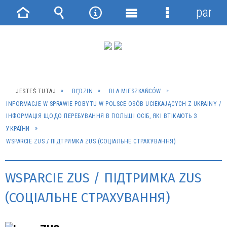
panel
Strona
Wyszukiwarka
Narzędzia
Menu
Menu
główna
główne
szczegółowe
JESTEŚ TUTAJ
BĘDZIN
DLA MIESZKAŃCÓW
INFORMACJE W SPRAWIE POBYTU W POLSCE OSÓB UCIEKAJĄCYCH Z UKRAINY /
ІНФОРМАЦІЯ ЩОДО ПЕРЕБУВАННЯ В ПОЛЬЩІ ОСІБ, ЯКІ ВТІКАЮТЬ З
УКРАЇНИ
WSPARCIE ZUS / ПІДТРИМКА ZUS (СОЦІАЛЬНЕ СТРАХУВАННЯ)
WSPARCIE ZUS / ПІДТРИМКА ZUS
(СОЦІАЛЬНЕ СТРАХУВАННЯ)