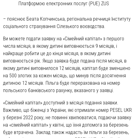
Платформою електронних послуг (PUE) ZUS
– пояснює Беата Копчинська, регіональна речниця Інституту
соціального страхування Сілезького воєводства.
Ви можете подати заявку на «Сімейний капітал» з першого
числа місяця, в якому дитині виповнюється 9 місяців, і
найкраще робити це до кінця місяця, в якому дитині
виповнюється рік. Якщо заявка буде подана після місяця, в
якому дитині виповнилося 12 місяців, капітал буде зменшено
на 500 злотих за кожен місяць, що минув після досягнення
дитиною 12 місяців. Пільга буде перерахована на номер
польського банківського рахунку, вказаного у заявці.
«Сімейний капітал» доступний з місяця подання заявки.
Важливо, що біженці з України, які отримали номер PESEL UKR
у березні 2022 року, не повинні хвилюватися, подаючи заявку
на «сімейний капітал» у квітні, що їхня допомога за березень
буде втрачена. Заклад також надасть їм пільги за березень,