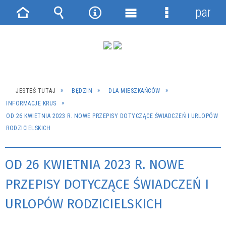
panel
Strona
Wyszukiwarka
Narzędzia
Menu
Menu
główna
główne
szczegółowe
JESTEŚ TUTAJ
BĘDZIN
DLA MIESZKAŃCÓW
INFORMACJE KRUS
OD 26 KWIETNIA 2023 R. NOWE PRZEPISY DOTYCZĄCE ŚWIADCZEŃ I URLOPÓW
RODZICIELSKICH
OD 26 KWIETNIA 2023 R. NOWE
PRZEPISY DOTYCZĄCE ŚWIADCZEŃ I
URLOPÓW RODZICIELSKICH