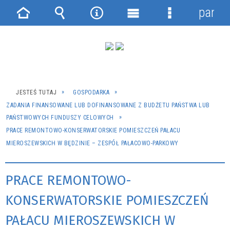
panel
Strona
Wyszukiwarka
Narzędzia
Menu
Menu
główna
główne
szczegółowe
JESTEŚ TUTAJ
GOSPODARKA
ZADANIA FINANSOWANE LUB DOFINANSOWANE Z BUDŻETU PAŃSTWA LUB
PAŃSTWOWYCH FUNDUSZY CELOWYCH
PRACE REMONTOWO-KONSERWATORSKIE POMIESZCZEŃ PAŁACU
MIEROSZEWSKICH W BĘDZINIE – ZESPÓŁ PAŁACOWO-PARKOWY
PRACE REMONTOWO-
KONSERWATORSKIE POMIESZCZEŃ
PAŁACU MIEROSZEWSKICH W