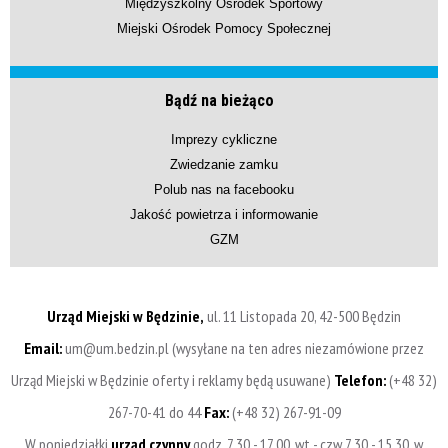
Międzyszkolny Ośrodek Sportowy
Miejski Ośrodek Pomocy Społecznej
Bądź na bieżąco
Imprezy cykliczne
Zwiedzanie zamku
Polub nas na facebooku
Jakość powietrza i informowanie
GZM
Urząd Miejski w Będzinie,
ul. 11 Listopada 20, 42-500 Będzin
Email:
um@um.bedzin.pl (wysyłane na ten adres niezamówione przez
Urząd Miejski w Będzinie oferty i reklamy będą usuwane)
Telefon:
(+48 32)
267-70-41 do 44
Fax:
(+48 32) 267-91-09
W poniedziałki
urząd czynny
godz. 7.30 - 17.00, wt - czw 7.30 - 15.30, w