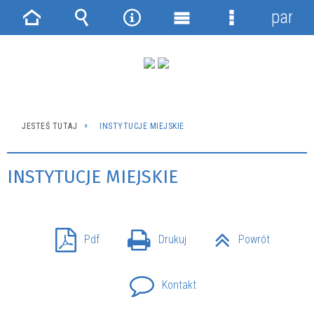
panel
Strona
Wyszukiwarka
Narzędzia
Menu
Menu
główna
główne
szczegółowe
JESTEŚ TUTAJ
INSTYTUCJE MIEJSKIE
INSTYTUCJE MIEJSKIE
Pdf
Drukuj
Powrót
Kontakt