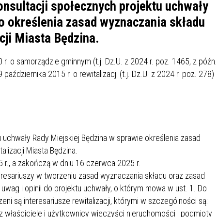
IÓW
DLA WYRÓŻNIAJĄCYCH SIĘ
onsultacji społecznych projektu uchwały
Y PRACY
PROGRAM WSPARCIA "ROD
UCZNIÓW
 o określenia zasad wyznaczania składu
3+ GÓRĄ!"
cji Miasta Będzina.
DANIE PLACÓWEK
DOFINANSOWANIE KOSZT
OGÓLNY
BLICZNYCH
BĘDZIŃSKA KARTA SENIOR
KSZTAŁCENIA PRACOWNIK
MŁODOCIANYCH
 r. o samorządzie gminnym (t.j. Dz.U. z 2024 r. poz. 1465, z późn.
 października 2015 r. o rewitalizacji (t.j. Dz.U. z 2024 r. poz. 278)
WOWA SZKOŁA MUZYCZNA
ZADANIA DOFINANSOWANE
NIA EDUKACYJNO-
IM. FRYDERYKA CHOPINA
REJESTR DANYCH
BUDŻETU PAŃSTWA
GICZNA W RAMACH
KONTAKTOWYCH (RDK)
KTU ZAGŁĘBIOWSKI PARK
YZAKŁADOWA KASA
DOFINANSOWANIE „ZIELO
RNY
MOGOWO-POŻYCZKOWA
SZKÓŁ” Z WOJEWÓDZKIEGO
 uchwały Rady Miejskiej Będzina w sprawie określenia zasad
WNIKÓW OŚWIATY
FUNDUSZU OCHRONY
alizacji Miasta Będzina.
MACJE MOPS BĘDZIN
INFORMACJE ARIMR
ŚRODOWISKA I GOSPODARK
5 r., a zakończą w dniu 16 czerwca 2025 r.
WODNEJ W KATOWICACH
teresariuszy w tworzeniu zasad wyznaczania składu oraz zasad
e uwag i opinii do projektu uchwały, o którym mowa w ust. 1. Do
 SKARBOWY
JAZNA SZKOŁA” RZĄDOWY
INFORMACJE DOTYCZĄCE
KONKURSY NA STANOWISK
RAM WYRÓWNYWANIA
TRANSPLANTACJI
DYREKTORA
ni są interesariusze rewitalizacji, którymi w szczególności są:
 EDUKACYJNYCH DZIECI I
az właściciele i użytkownicy wieczyści nieruchomości i podmioty