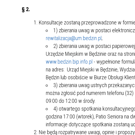
ZAKRE
§ 2.
WAŻNA INFORMACJA - DOT.
Konsultacje zostaną przeprowadzone w formie
PRZEPROWADZENIA OCENY
1) zbierania uwag w postaci elektroni
RYZYKA WEWNĘTRZNEGO
rewitalizacja@um.bedzin.pl
;
SYSTEMU WODOCIĄGOWEGO
2) zbierania uwag w postaci papierowe
Urzędzie Miejskim w Będzinie oraz na stron
www.bedzin.bip.info.pl
- wypełnione formul
na adres: Urząd Miejski w Będzinie, Wydzi
Będzin lub osobiście w Biurze Obsługi Klien
3) zbierania uwag ustnych przekazany
można zgłosić pod numerem telefonu (32) 
09:00 do 12:00 w środy.
4) otwartego spotkania konsultacyjnego 
godzina 17:00 (wtorek), Patio Seniora na
informacje dotyczące spotkania zostaną u
Nie będą rozpatrywane uwagi, opinie i propozy