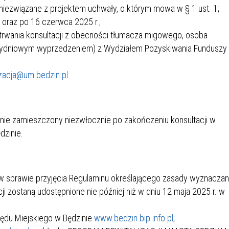
. niezwiązane z projektem uchwały, o którym mowa w § 1 ust. 1;
 oraz po 16 czerwca 2025 r.;
trwania konsultacji z obecności tłumacza migowego, osoba
 trzydniowym wyprzedzeniem) z Wydziałem Pozyskiwania Funduszy
izacja@um.bedzin.pl
stanie zamieszczony niezwłocznie po zakończeniu konsultacji w
dzinie.
 w sprawie przyjęcia Regulaminu określającego zasady wyznaczan
cji zostaną udostępnione nie później niż w dniu 12 maja 2025 r. w
rzędu Miejskiego w Będzinie
www.bedzin.bip.info.pl
;