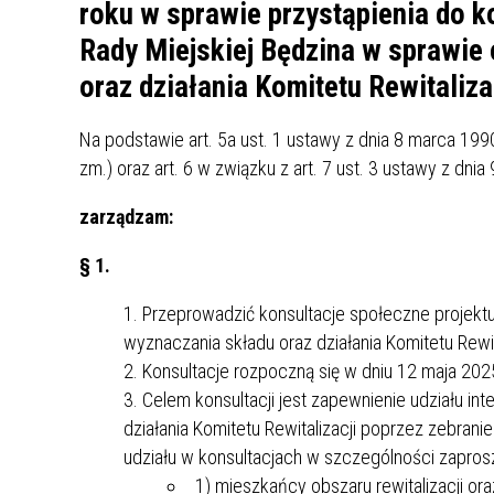
UCZN
roku w sprawie przystąpienia do k
KARTA DUŻEJ RODZINY
OFERT
Rady Miejskiej Będzina w sprawie
oraz działania Komitetu Rewitaliza
AWANS ZAWODOWY NAUCZYCIELI
ZAKŁA
AKTYWIZACJA SPOŁECZNO–
PLAN 
NIEPU
ZAWODOWA OSÓB
Na podstawie art. 5a ust. 1 ustawy z dnia 8 marca 1990
NIEPEŁNOSPRAWNYCH
zm.) oraz art. 6 w związku z art. 7 ust. 3 ustawy z dnia 9
STYPENDIUM MIASTA BĘDZINA
PAŃST
zarządzam:
PODATKI LOKALNE –
KAMPA
I ST. 
PODSTAWOWE INFORMACJE,
EKOLO
§ 1.
STAWKI I FORMULARZE
DOTACJE DLA NIEPUBLICZNYCH
PROJE
MIĘDZ
SZKÓŁ I PRZEDSZKOLI W
LINEA
ZAPO
Przeprowadzić konsultacje społeczne projektu
BĘDZINIE
PRACO
wyznaczania składu oraz działania Komitetu Rewit
INFORMACJE ZUS
INFOR
Konsultacje rozpoczną się w dniu 12 maja 202
Celem konsultacji jest zapewnienie udziału in
INFORMACJE KRUS
POMOC ZDROWOTNA DLA
działania Komitetu Rewitalizacji poprzez zebrani
URZĄD
„PRZY
NAUCZYCIELI
PROG
udziału w konsultacjach w szczególności zaprosze
SZANS
1) mieszkańcy obszaru rewitalizacji or