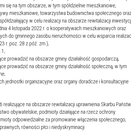
IEŻY „PRZYJAZNA SZKOŁA”
i się na tym obszarze, w tym spółdzielnie mieszkaniowe,
IEŻOWA RADA MIASTA
ACH 2025-2027
WYKAZ ZWIERZĄT ODŁOWI
atywy mieszkaniowe, towarzystwa budownictwa społecznego ora
NA
Z TERENU MIASTA
działający w celu realizacji na obszarze rewitalizacji inwestycj
z dnia 4 listopada 2022 r. o kooperatywach mieszkaniowych oraz
ch do gminnego zasobu nieruchomości w celu wsparcia realizac
 ŻYJ ZDROWO BEZ
GDZIE MOŻNA ZNALEŹĆ I J
23 r. poz. 28 z póź. zm.);
HOLU
WYGLĄDA PRACA W NGO?
 1;
PORADY OD PRACA.PL
ące prowadzić na obszarze gminy działalność gospodarczą;
ące prowadzić na obszarze gminy działalność społeczną, w tym
 W WOJSKU JAKO
BEZPŁATNY PORADNIK DLA
ne;
MATYK – JAK ZOSTAĆ?
KULTURY
ANIA, ZAROBKI
ich jednostki organizacyjne oraz organy doradcze i konsultacyjne
KNF - XV EDYCJA
KATOWICE OTWIERAJĄ DRZW
6 realizujące na obszarze rewitalizacji uprawnienia Skarbu Państw
RSU O NAGRODĘ
CENTRUM ZARZĄDZANIA
two obywatelskie, podmioty działające na rzecz ochrony
ODNICZĄCEGO KOMISJI
RUCHEM
dmioty odpowiedzialne za promowanie włączenia społecznego,
RU FINANSOWEGO ZA
awnych, równości płci i niedyskryminacji
PSZĄ PRACĘ DOKTORSKĄ Z