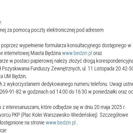
SU RYNKU FINANSOWEGO
:
cznej za pomocą poczty elektronicznej pod adresem
j poprzez wypełnienie formularza konsultacyjnego dostępnego w
ie internetowej Miasta Będzina
www.bedzin.pl
oraz
arze w postaci papierowej należy złożyć drogą korespondencyjn
ał Pozyskiwania Funduszy Zewnętrznych, ul. 11 Listopada 20 42-5
ta UM Będzin;
ch z wykorzystaniem dedykowanego numeru telefonu. Uwagi ustn
269-91-82 w godzinach od 14:00 do 16:30 w poniedziałki oraz o
z interesariuszami, które odbędzie się w dniu 20 maja 2025 r.
 dworcu PKP (Plac Kolei Warszawsko-Wiedeńskiej). Szczegółowe
dostępnione na stronie
www.bedzin.pl
.
cje: