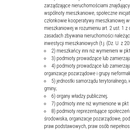
MŁODZ
zarządzające nieruchomościami znajdującym
SZANSA – FORMY AKTYWNEGO
MŁODZ
W LAT
wspólnoty mieszkaniowe, społeczne inicj
WSPARCIA OBSZARU
BĘDZI
członkowie kooperatywy mieszkaniowej współ
ZREWITALIZOWANEGO
mieszkaniowej w rozumieniu art. 2 ust. 1 
zasadach zbywania nieruchomości należący
BĘDZIŃSKA AKADEMIA MAŁEGO
AKCJA
inwestycji mieszkaniowych (t.j. (Dz. U. z 20
SPORTOWCA
ALKO
2) mieszkańcy inni niż wymienieni w pkt
3) podmioty prowadzące lub zamierzaj
4) podmioty prowadzące lub zamierzaj
PROJEKT EKOLIDERKI
PRACA
WZMOCNIENIE PROCESU
organizacje pozarządowe i grupy nieformal
INFOR
SPRAWIEDLIWEJ TRANSFORMACJI
WYMAG
5) jednostki samorządu terytorialnego, 
ŚLĄSKA
gminy;
6) organy władzy publicznej;
KONKURS FOTOGRAFICZNY
URZĄD 
7) podmioty inne niż wymienione w pkt 
„METROPOLIA. PRZEZ PRYZMAT
KONKU
8) podmioty reprezentujące społeczeńs
WODY”
PRZEW
środowiska, organizacje pozarządowe, po
NADZO
praw podstawowych, praw osób niepełnospr
NAJLE