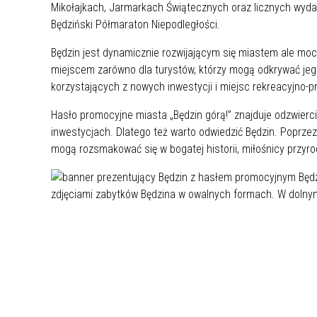
Mikołajkach, Jarmarkach Świątecznych oraz licznych wydar
MŁODZ
Będziński Półmaraton Niepodległości.
SZANSA – FORMY AKTYWNEGO
MŁODZ
W LAT
WSPARCIA OBSZARU
BĘDZI
Będzin jest dynamicznie rozwijającym się miastem ale mocn
ZREWITALIZOWANEGO
miejscem zarówno dla turystów, którzy mogą odkrywać jego
korzystających z nowych inwestycji i miejsc rekreacyjno-p
BĘDZIŃSKA AKADEMIA MAŁEGO
AKCJA
SPORTOWCA
ALKO
Hasło promocyjne miasta „Będzin górą!” znajduje odzwier
inwestycjach. Dlatego też warto odwiedzić Będzin. Poprze
mogą rozsmakować się w bogatej historii, miłośnicy przyro
PROJEKT EKOLIDERKI
PRACA
WZMOCNIENIE PROCESU
INFOR
SPRAWIEDLIWEJ TRANSFORMACJI
WYMAG
ŚLĄSKA
KONKURS FOTOGRAFICZNY
URZĄD 
„METROPOLIA. PRZEZ PRYZMAT
KONKU
WODY”
PRZEW
NADZO
NAJLE