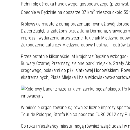
UCZN
Pełni rolę ośrodka handlowego, gospodarczego (przemysł, 
KARTA DUŻEJ RODZINY
OFERT
2
Obecnie w Będzinie na obszarze 37 km
mieszka około 55 
AWANS ZAWODOWY NAUCZYCIELI
ZAKŁA
Królewskie miasto z dumą prezentuje również swój dorobek 
AKTYWIZACJA SPOŁECZNO–
PLAN 
NIEPU
Dzieci Zagłębia, założony przez Jana Dormana, sławnego w
ZAWODOWA OSÓB
imprezy i wydarzenia artystyczne, takie jak Międzynarodow
NIEPEŁNOSPRAWNYCH
Zakończenie Lata czy Międzynarodowy Festiwal Teatrów La
STYPENDIUM MIASTA BĘDZINA
PAŃST
Przez ostatnie kilkanaście lat krajobraz Będzina wzbogaci
PODATKI LOKALNE –
KAMPA
I ST. 
Bulwary Czarnej Przemszy, zielone parki miejskie, Strefy
PODSTAWOWE INFORMACJE,
EKOLO
drogowego, boiskami do piłki siatkowej i lodowiskiem. Po
STAWKI I FORMULARZE
DOTACJE DLA NIEPUBLICZNYCH
PROJE
MIĘDZ
ekstremalnych, Plaża Miejska i hala widowiskowo-sporto
SZKÓŁ I PRZEDSZKOLI W
LINEA
ZAPO
BĘDZINIE
PRACO
INFORMACJE ZUS
INFOR
W mieście organizowane są również liczne imprezy sportow
INFORMACJE KRUS
POMOC ZDROWOTNA DLA
URZĄD
„PRZY
Tour de Pologne, Strefa Kibica podczas EURO 2012 czy P
NAUCZYCIELI
PROG
Co roku mieszkańcy miasta mogą również wziąć udział w m
SZANS