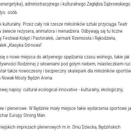
IÓW
DLA WYRÓŻNIAJĄCYCH SIĘ
energetyka), administracyjnego i kulturalnego Zagłębia Dąbrowskiego
Y PRACY
PROGRAM WSPARCIA "ROD
UCZNIÓW
tys. osób.
3+ GÓRĄ!"
DANIE PLACÓWEK
DOFINANSOWANIE KOSZT
kulturalny. Przez cały rok rzesze miłośników sztuki przyciąga Teatr
OGÓLNY
BLICZNYCH
BĘDZIŃSKA KARTA SENIOR
KSZTAŁCENIA PRACOWNIK
 świecie reżysera, animatora i menadżera. Odbywają się tu liczne
MŁODOCIANYCH
y Festiwal Kolęd i Pastorałek, Jarmark Rzemiosła i Rękodzieła,
lek „Klasyka Od-nowa”.
WOWA SZKOŁA MUZYCZNA
ZADANIA DOFINANSOWANE
ł się o nowe miejsca do aktywnego spędzania czasu wolnego, takie jak
NIA EDUKACYJNO-
IM. FRYDERYKA CHOPINA
REJESTR DANYCH
BUDŻETU PAŃSTWA
 Aktywności Rodzinnej z siłowniami pod gołym niebem, miasteczkiem ru
GICZNA W RAMACH
KONTAKTOWYCH (RDK)
wstał także nowoczesny i bezpieczny skatepark dla miłośników sportów
KTU ZAGŁĘBIOWSKI PARK
YZAKŁADOWA KASA
DOFINANSOWANIE „ZIELO
wa Nowak-Mosty Będzin Arena.
RNY
MOGOWO-POŻYCZKOWA
SZKÓŁ” Z WOJEWÓDZKIEGO
WNIKÓW OŚWIATY
FUNDUSZU OCHRONY
MACJE MOPS BĘDZIN
INFORMACJE ARIMR
ŚRODOWISKA I GOSPODARK
WODNEJ W KATOWICACH
e i plenerowe. W Będzinie miały miejsce takie wydarzenia sportowe j
 SKARBOWY
JAZNA SZKOŁA” RZĄDOWY
INFORMACJE DOTYCZĄCE
KONKURSY NA STANOWISK
uchar Europy Strong Man.
RAM WYRÓWNYWANIA
TRANSPLANTACJI
DYREKTORA
iejskich imprezach plenerowych m.in. Dniu Dziecka, Będzińskich
 EDUKACYJNYCH DZIECI I