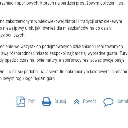
zeniach sportowych, których najbardziej prestiżowym obliczem jest
IEŻY „PRZYJAZNA SZKOŁA”
IEŻOWA RADA MIASTA
ACH 2025-2027
WYKAZ ZWIERZĄT ODŁOWI
NA
Z TERENU MIASTA
o zakorzenionym w wielowiekowej historii i tradycji oraz ciekawym
 niewątpliwy urok, jak również dla mieszkańców, na co dzień
rzyrodniczych.
 ŻYJ ZDROWO BEZ
GDZIE MOŻNA ZNALEŹĆ I J
HOLU
WYGLĄDA PRACA W NGO?
ciedlenie we wszystkich podejmowanych działaniach i realizowanych
PORADY OD PRACA.PL
z swą różnorodność miasto zaspokoi najbardziej wybredne gusta. Tury
dy spędzić czas na łonie natury, a sportowcy realizować swoje pasje.
 W WOJSKU JAKO
BEZPŁATNY PORADNIK DLA
MATYK – JAK ZOSTAĆ?
KULTURY
ANIA, ZAROBKI
KNF - XV EDYCJA
KATOWICE OTWIERAJĄ DRZW
Pdf
Drukuj
Powrót
Konta
RSU O NAGRODĘ
CENTRUM ZARZĄDZANIA
ODNICZĄCEGO KOMISJI
RUCHEM
RU FINANSOWEGO ZA
PSZĄ PRACĘ DOKTORSKĄ Z