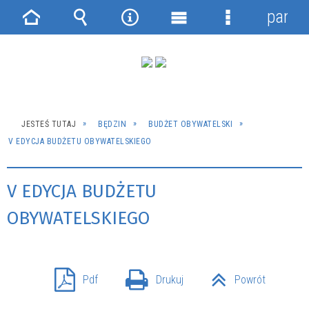
panel
Strona
Wyszukiwarka
Narzędzia
Menu
Menu
główna
główne
szczegółowe
JESTEŚ TUTAJ
BĘDZIN
BUDŻET OBYWATELSKI
V EDYCJA BUDŻETU OBYWATELSKIEGO
V EDYCJA BUDŻETU
OBYWATELSKIEGO
Pdf
Drukuj
Powrót