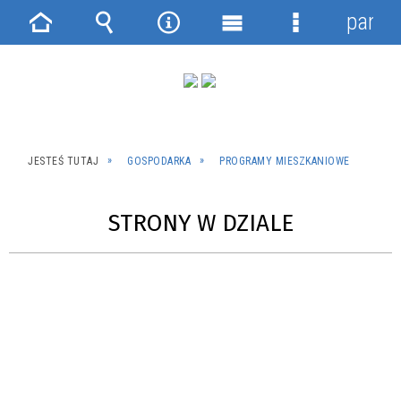
panel
Strona
Wyszukiwarka
Narzędzia
Menu
Menu
główna
główne
szczegółowe
JESTEŚ TUTAJ
GOSPODARKA
PROGRAMY MIESZKANIOWE
STRONY W DZIALE