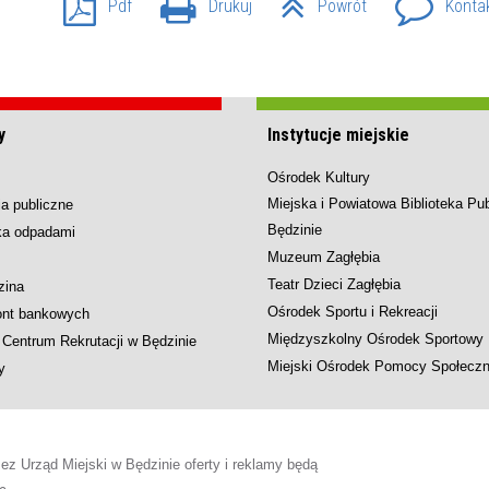
Pdf
Drukuj
Powrót
Konta
y
Instytucje miejskie
Ośrodek Kultury
Miejska i Powiatowa Biblioteka Pu
a publiczne
Będzinie
ka odpadami
Muzeum Zagłębia
Teatr Dzieci Zagłębia
zina
Ośrodek Sportu i Rekreacji
ont bankowych
Międzyszkolny Ośrodek Sportowy
Centrum Rekrutacji w Będzinie
Miejski Ośrodek Pomocy Społeczn
y
 Urząd Miejski w Będzinie oferty i reklamy będą