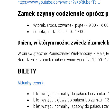
https://www.youtube.com/watch?v=bRfubenTdIU
ZAKRE
Zamek czynny codziennie oprócz p
WAŻNA INFORMACJA - DOT.
PRZEPROWADZENIA OCENY
wtorek, środa, czwartek, piątek - 9:00 - 16:00
RYZYKA WEWNĘTRZNEGO
sobota, niedziela - 9:00 - 17:00
SYSTEMU WODOCIĄGOWEGO
Dniem, w którym można zwiedzić zamek be
W dni świąteczne: Poniedziałek Wielkanocny, 3 Maja, B
Narodzenie - zamek i pałac czynne w godz.: 10.00 - 1
BILETY
Aktualny cennik
bilet wstępu normalny do pałacu lub zamku - 
bilet wstępu ulgowy do pałacu lub zamku - 13
bilet wstępu normalny łączony do pałacu i za