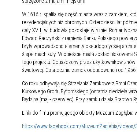
sprzężone z murami miejskimi.
MŁODZ
SZANSA – FORMY AKTYWNEGO
MŁODZ
W LAT
W 1616 r. spaliła się część miasta wraz z zamkiem, k
WSPARCIA OBSZARU
BĘDZI
rezydencjalnych niż obronnych. Czterdzieści lat późni
ZREWITALIZOWANEGO
cały XVIII w. budowla pozostaje w ruinie. Romantycz
Edward Raczyński z ramienia Banku Polskiego powierza
BĘDZIŃSKA AKADEMIA MAŁEGO
AKCJA
bryły wprowadzono elementy pseudogotyckiej architek
SPORTOWCA
ALKO
ślepe machikuły. W obiekcie miała zostać ulokowana 
tego projektu. Opuszczony przez użytkowników znów p
światowej. Ostatecznie zamek odbudowano i od 1956 
PROJEKT EKOLIDERKI
PRACA
WZMOCNIENIE PROCESU
INFOR
Co roku odbywają się Strzelania Zamkowe z Broni Cza
SPRAWIEDLIWEJ TRANSFORMACJI
WYMAG
Kurkowego Grodu Bytomskiego (ostatnia niedziela wrześn
ŚLĄSKA
Będzina (maj - czerwiec). Przy zamku działa Bractwo 
KONKURS FOTOGRAFICZNY
URZĄD 
Linki do filmu promującego obiekty Muzeum Zagłębia w
„METROPOLIA. PRZEZ PRYZMAT
KONKU
WODY”
PRZEW
https://www.facebook.com/MuzeumZaglebia/videos
NADZO
NAJLE