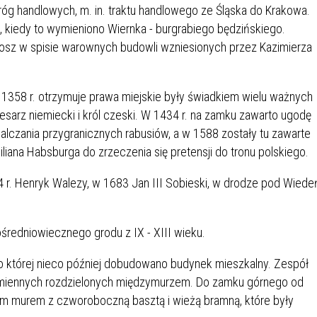
IÓW
DLA WYRÓŻNIAJĄCYCH SIĘ
g handlowych, m. in. traktu handlowego ze Śląska do Krakowa.
Y PRACY
PROGRAM WSPARCIA "ROD
UCZNIÓW
kiedy to wymieniono Wiernka - burgrabiego będzińskiego.
3+ GÓRĄ!"
osz w spisie warownych budowli wzniesionych przez Kazimierza
DANIE PLACÓWEK
DOFINANSOWANIE KOSZT
OGÓLNY
BLICZNYCH
BĘDZIŃSKA KARTA SENIOR
KSZTAŁCENIA PRACOWNIK
MŁODOCIANYCH
 1358 r. otrzymuje prawa miejskie były świadkiem wielu ważnych
cesarz niemiecki i król czeski. W 1434 r. na zamku zawarto ugodę
WOWA SZKOŁA MUZYCZNA
ZADANIA DOFINANSOWANE
alczania przygranicznych rabusiów, a w 1588 zostały tu zawarte
NIA EDUKACYJNO-
IM. FRYDERYKA CHOPINA
REJESTR DANYCH
BUDŻETU PAŃSTWA
iana Habsburga do zrzeczenia się pretensji do tronu polskiego.
GICZNA W RAMACH
KONTAKTOWYCH (RDK)
KTU ZAGŁĘBIOWSKI PARK
YZAKŁADOWA KASA
DOFINANSOWANIE „ZIELO
 r. Henryk Walezy, w 1683 Jan III Sobieski, w drodze pod Wiede
RNY
MOGOWO-POŻYCZKOWA
SZKÓŁ” Z WOJEWÓDZKIEGO
WNIKÓW OŚWIATY
FUNDUSZU OCHRONY
MACJE MOPS BĘDZIN
INFORMACJE ARIMR
ŚRODOWISKA I GOSPODARK
średniowiecznego grodu z IX - XIII wieku.
WODNEJ W KATOWICACH
o której nieco później dobudowano budynek mieszkalny. Zespół
 SKARBOWY
JAZNA SZKOŁA” RZĄDOWY
INFORMACJE DOTYCZĄCE
KONKURSY NA STANOWISK
iennych rozdzielonych międzymurzem. Do zamku górnego od
RAM WYRÓWNYWANIA
TRANSPLANTACJI
DYREKTORA
 murem z czworoboczną basztą i wieżą bramną, które były
 EDUKACYJNYCH DZIECI I