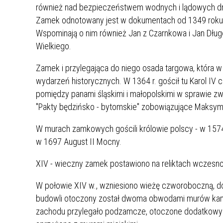
UCZN
również nad bezpieczeństwem wodnych i lądowych dró
KARTA DUŻEJ RODZINY
OFERT
Zamek odnotowany jest w dokumentach od 1349 roku, 
Wspominają o nim również Jan z Czarnkowa i Jan Dług
AWANS ZAWODOWY NAUCZYCIELI
ZAKŁA
Wielkiego.
AKTYWIZACJA SPOŁECZNO–
PLAN 
NIEPU
ZAWODOWA OSÓB
Zamek i przylegająca do niego osada targowa, która w
NIEPEŁNOSPRAWNYCH
wydarzeń historycznych. W 1364 r. gościł tu Karol IV 
STYPENDIUM MIASTA BĘDZINA
PAŃST
pomiędzy panami śląskimi i małopolskimi w sprawie zw
PODATKI LOKALNE –
KAMPA
I ST. 
"Pakty będzińsko - bytomskie" zobowiązujące Maksymil
PODSTAWOWE INFORMACJE,
EKOLO
STAWKI I FORMULARZE
DOTACJE DLA NIEPUBLICZNYCH
PROJE
MIĘDZ
W murach zamkowych gościli królowie polscy - w 1574
SZKÓŁ I PRZEDSZKOLI W
LINEA
ZAPO
w 1697 August II Mocny.
BĘDZINIE
PRACO
INFORMACJE ZUS
INFOR
XIV - wieczny zamek postawiono na reliktach wczesno
W połowie XIV w., wzniesiono wieżę czworoboczną, d
INFORMACJE KRUS
POMOC ZDROWOTNA DLA
URZĄD
„PRZY
budowli otoczony został dwoma obwodami murów kam
NAUCZYCIELI
PROG
zachodu przylegało podzamcze, otoczone dodatkowym
SZANS