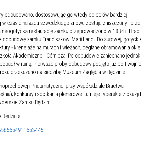
IEŻY „PRZYJAZNA SZKOŁA”
IEŻOWA RADA MIASTA
ACH 2025-2027
WYKAZ ZWIERZĄT ODŁOWI
tóry odbudowano, dostosowując go wtedy do celów bardziej
NA
Z TERENU MIASTA
ej w czasie najazdu szwedzkiego znowu zostaje zniszczony i prze
ną neogotycką restaurację zamku przeprowadzono w 1834 r. Hrabi
 odbudowę zamku Franciszkowi Marii Lanci. Do surowej, gotyckie
 ŻYJ ZDROWO BEZ
GDZIE MOŻNA ZNALEŹĆ I J
tury - krenelaże na murach i wieżach, ceglane obramowania okie
HOLU
WYGLĄDA PRACA W NGO?
Szkoła Akademiczno - Górnicza. Po odbudowie zaniechano jednak
PORADY OD PRACA.PL
opadł w ruinę. Pierwsze próby odbudowy podjęto już po I wojni
roku przekazano na siedzibę Muzeum Zagłębia w Będzinie.
 W WOJSKU JAKO
BEZPŁATNY PORADNIK DLA
MATYK – JAK ZOSTAĆ?
KULTURY
rnoprochowej i Pneumatycznej przy współudziale Bractwa
ANIA, ZAROBKI
ia); konkursy i spotkania plenerowe: turnieje rycerskie z okazji 
Rycerskie Zamku Będzin.
KNF - XV EDYCJA
KATOWICE OTWIERAJĄ DRZW
 Będzinie:
RSU O NAGRODĘ
CENTRUM ZARZĄDZANIA
ODNICZĄCEGO KOMISJI
RUCHEM
/3586654911653445
RU FINANSOWEGO ZA
PSZĄ PRACĘ DOKTORSKĄ Z