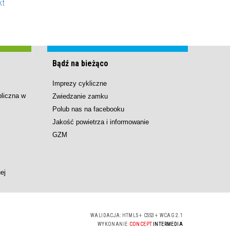
kt
Bądź na bieżąco
Imprezy cykliczne
bliczna w
Zwiedzanie zamku
Polub nas na facebooku
Jakość powietrza i informowanie
GZM
ej
WALIDACJA:
HTML5
+
CSS3
+
WCAG 2.1
WYKONANIE
CONCEPT
INTERMEDIA