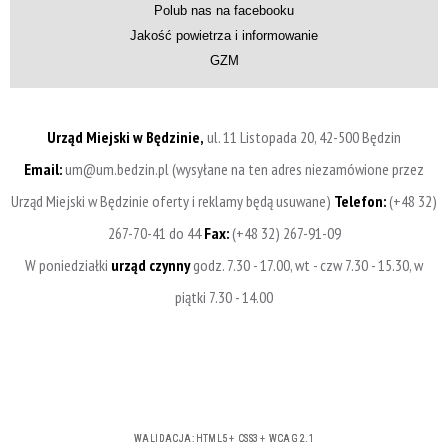
Polub nas na facebooku
Jakość powietrza i informowanie
GZM
Urząd Miejski w Będzinie,
ul. 11 Listopada 20, 42-500 Będzin
Email:
um@um.bedzin.pl (wysyłane na ten adres niezamówione przez
Urząd Miejski w Będzinie oferty i reklamy będą usuwane)
Telefon:
(+48 32)
267-70-41 do 44
Fax:
(+48 32) 267-91-09
W poniedziałki
urząd czynny
godz. 7.30 - 17.00, wt - czw 7.30 - 15.30, w
piątki 7.30 - 14.00
WALIDACJA:
HTML5
+
CSS3
+
WCAG 2.1