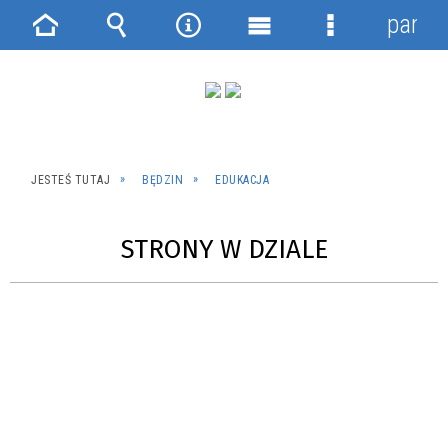
panel
Strona
Wyszukiwarka
Narzędzia
Menu
Menu
główna
główne
szczegółowe
JESTEŚ TUTAJ
BĘDZIN
EDUKACJA
STRONY W DZIALE