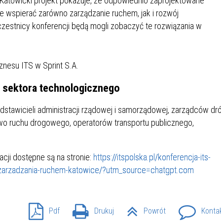
Katowicki projekt pokazuje, że odpowiednio zaprojektowane
e wspierać zarówno zarządzanie ruchem, jak i rozwój
zestnicy konferencji będą mogli zobaczyć te rozwiązania w
znesu ITS w Sprint S.A.
i sektora technologicznego
edstawicieli administracji rządowej i samorządowej, zarządców dr
two ruchu drogowego, operatorów transportu publicznego,
cji dostępne są na stronie:
https://itspolska.pl/konferencja-its-
-zarzadzania-ruchem-katowice/?utm_source=chatgpt.com
Pdf
Drukuj
Powrót
Konta