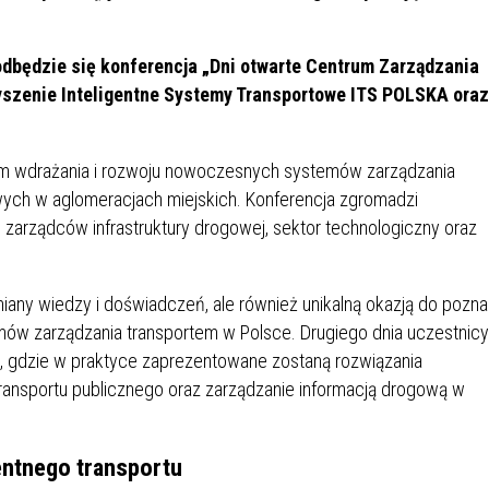
IÓW
DLA WYRÓŻNIAJĄCYCH SIĘ
Y PRACY
PROGRAM WSPARCIA "ROD
UCZNIÓW
3+ GÓRĄ!"
dbędzie się konferencja „Dni otwarte Centrum Zarządzania
DANIE PLACÓWEK
DOFINANSOWANIE KOSZT
szenie Inteligentne Systemy Transportowe ITS POLSKA oraz
OGÓLNY
BLICZNYCH
BĘDZIŃSKA KARTA SENIOR
KSZTAŁCENIA PRACOWNIK
MŁODOCIANYCH
m wdrażania i rozwoju nowoczesnych systemów zarządzania
WOWA SZKOŁA MUZYCZNA
ZADANIA DOFINANSOWANE
owych w aglomeracjach miejskich. Konferencja zgromadzi
NIA EDUKACYJNO-
IM. FRYDERYKA CHOPINA
REJESTR DANYCH
BUDŻETU PAŃSTWA
S, zarządców infrastruktury drogowej, sektor technologiczny oraz
GICZNA W RAMACH
KONTAKTOWYCH (RDK)
KTU ZAGŁĘBIOWSKI PARK
YZAKŁADOWA KASA
DOFINANSOWANIE „ZIELO
RNY
MOGOWO-POŻYCZKOWA
SZKÓŁ” Z WOJEWÓDZKIEGO
any wiedzy i doświadczeń, ale również unikalną okazją do pozna
WNIKÓW OŚWIATY
FUNDUSZU OCHRONY
mów zarządzania transportem w Polsce. Drugiego dnia uczestnicy
MACJE MOPS BĘDZIN
INFORMACJE ARIMR
ŚRODOWISKA I GOSPODARK
 gdzie w praktyce zaprezentowane zostaną rozwiązania
WODNEJ W KATOWICACH
transportu publicznego oraz zarządzanie informacją drogową w
 SKARBOWY
JAZNA SZKOŁA” RZĄDOWY
INFORMACJE DOTYCZĄCE
KONKURSY NA STANOWISK
RAM WYRÓWNYWANIA
TRANSPLANTACJI
DYREKTORA
entnego transportu
 EDUKACYJNYCH DZIECI I