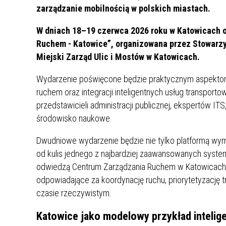
UCZN
zarządzanie mobilnością w polskich miastach.
KARTA DUŻEJ RODZINY
OFERT
W dniach 18–19 czerwca 2026 roku w Katowicach o
AWANS ZAWODOWY NAUCZYCIELI
ZAKŁA
Ruchem - Katowice”, organizowana przez Stowarzy
AKTYWIZACJA SPOŁECZNO–
PLAN 
NIEPU
Miejski Zarząd Ulic i Mostów w Katowicach.
ZAWODOWA OSÓB
NIEPEŁNOSPRAWNYCH
Wydarzenie poświęcone będzie praktycznym aspekto
STYPENDIUM MIASTA BĘDZINA
PAŃST
ruchem oraz integracji inteligentnych usług transport
PODATKI LOKALNE –
KAMPA
I ST. 
przedstawicieli administracji publicznej, ekspertów IT
PODSTAWOWE INFORMACJE,
EKOLO
środowisko naukowe.
STAWKI I FORMULARZE
DOTACJE DLA NIEPUBLICZNYCH
PROJE
MIĘDZ
SZKÓŁ I PRZEDSZKOLI W
LINEA
ZAPO
Dwudniowe wydarzenie będzie nie tylko platformą wymi
BĘDZINIE
PRACO
od kulis jednego z najbardziej zaawansowanych syste
INFORMACJE ZUS
INFOR
odwiedzą Centrum Zarządzania Ruchem w Katowicach,
odpowiadające za koordynację ruchu, priorytetyzację 
czasie rzeczywistym.
INFORMACJE KRUS
POMOC ZDROWOTNA DLA
URZĄD
„PRZY
NAUCZYCIELI
PROG
Katowice jako modelowy przykład intelig
SZANS