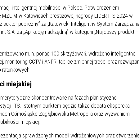
IEŻY „PRZYJAZNA SZKOŁA”
macji inteligentnej mobilności w Polsce. Potwierdzeniem
IEŻOWA RADA MIASTA
ACH 2025-2027
WYKAZ ZWIERZĄT ODŁOWI
ie MZUiM w Katowicach prestiżowej nagrody LIDER ITS 2024 w
NA
Z TERENU MIASTA
z sektor publiczny” za „Katowicki Inteligentny System Zarządzani
nt S.A. za „Aplikację nadrzędną” w kategorii „Najlepszy produkt –
 ŻYJ ZDROWO BEZ
GDZIE MOŻNA ZNALEŹĆ I J
HOLU
WYGLĄDA PRACA W NGO?
rnizowano m.in. ponad 100 skrzyżowań, wdrożono inteligentne
PORADY OD PRACA.PL
j, monitoring CCTV i ANPR, tablice zmiennej treści oraz rozwiązan
żb ratunkowych.
 W WOJSKU JAKO
BEZPŁATNY PORADNIK DLA
MATYK – JAK ZOSTAĆ?
KULTURY
i miejskiej
ANIA, ZAROBKI
 merytoryczne skoncentrowane na fazach planistyczno-
ycji ITS. Istotnym punktem będzie także debata ekspercka
KNF - XV EDYCJA
KATOWICE OTWIERAJĄ DRZW
amach Górnośląsko-Zagłębiowska Metropolia oraz wyzwaniom
RSU O NAGRODĘ
CENTRUM ZARZĄDZANIA
ilności miejskiej.
ODNICZĄCEGO KOMISJI
RUCHEM
RU FINANSOWEGO ZA
 prezentacja sprawdzonych modeli wdrożeniowych oraz stworzeni
PSZĄ PRACĘ DOKTORSKĄ Z