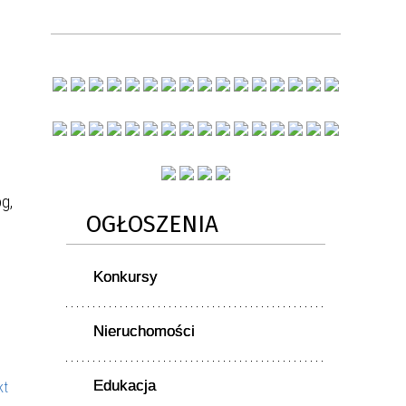
óg,
OGŁOSZENIA
Konkursy
Nieruchomości
Edukacja
kt