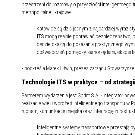
przestrzeni do rozmowy o przyszłości inteligentnego 
ZAKRE
metropolitalne i krajowe.
WAŻNA INFORMACJA - DOT.
PRZEPROWADZENIA OCENY
Katowice są dziś jednym z najbardziej wyrazis
RYZYKA WEWNĘTRZNEGO
ITS mogą realnie poprawiać bezpieczeństwo, p
SYSTEMU WODOCIĄGOWEGO
będzie okazją do pokazania praktycznego wym
doświadczeń pomiędzy samorządami, ekspertam
- podkreśla Marek Litwin, prezes zarządu Stowarzysz
Technologie ITS w praktyce – od strateg
Partnerem wydarzenia jest Sprint S.A. - integrator no
realizację wielu wdrożeń inteligentnego transportu w P
ruchem, komunikację miejską oraz integrację infrastruk
Inteligentne systemy transportowe przestają by