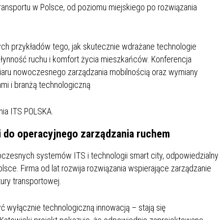
transportu w Polsce, od poziomu miejskiego po rozwiązania
SU RYNKU FINANSOWEGO
tych przykładów tego, jak skutecznie wdrażane technologie
łynność ruchu i komfort życia mieszkańców. Konferencja
iaru nowoczesnego zarządzania mobilnością oraz wymiany
i i branżą technologiczną
enia ITS POLSKA.
ii do operacyjnego zarządzania ruchem
woczesnych systemów ITS i technologii smart city, odpowiedzialny
olsce. Firma od lat rozwija rozwiązania wspierające zarządzanie
tury transportowej.
ć wyłącznie technologiczną innowacją – stają się