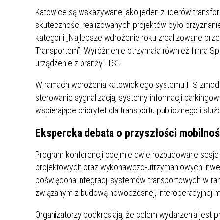
MŁODZ
Katowice są wskazywane jako jeden z liderów transfor
SZANSA – FORMY AKTYWNEGO
MŁODZ
W LAT
skuteczności realizowanych projektów było przyznan
WSPARCIA OBSZARU
BĘDZI
kategorii „Najlepsze wdrożenie roku zrealizowane prze
ZREWITALIZOWANEGO
Transportem”. Wyróżnienie otrzymała również firma Spri
urządzenie z branży ITS”.
BĘDZIŃSKA AKADEMIA MAŁEGO
AKCJA
SPORTOWCA
ALKO
W ramach wdrożenia katowickiego systemu ITS zmode
sterowanie sygnalizacją, systemy informacji parkingowe
wspierające priorytet dla transportu publicznego i słu
PROJEKT EKOLIDERKI
PRACA
WZMOCNIENIE PROCESU
INFOR
Ekspercka debata o przyszłości mobilnośc
SPRAWIEDLIWEJ TRANSFORMACJI
WYMAG
ŚLĄSKA
Program konferencji obejmie dwie rozbudowane sesje
projektowych oraz wykonawczo-utrzymaniowych inwest
KONKURS FOTOGRAFICZNY
URZĄD 
poświęcona integracji systemów transportowych w r
„METROPOLIA. PRZEZ PRYZMAT
KONKU
związanym z budową nowoczesnej, interoperacyjnej mob
WODY”
PRZEW
NADZO
Organizatorzy podkreślają, że celem wydarzenia jest
NAJLE