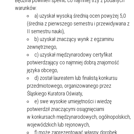
Będzina powinien spełnić co najmniej trzy z podanych
warunków:
a) uzyskał wysoką średnią ocen powyżej 5,0
(średnia z pierwszego semestru i przewidywana z
II semestru nauki),
b) uzyskał znaczący wynik z egzaminu
zewnętrznego,
c) uzyskał międzynarodowy certyfikat
potwierdzający co najmniej dobrą znajomość
języka obcego,
d) został laureatem lub finalistą konkursu
przedmiotowego, organizowanego przez
Śląskiego Kuratora Oświaty,
e) swe wysokie umiejętności i wiedzę
potwierdził znaczącymi osiągnięciami
w konkursach międzynarodowych, ogólnopolskich,
wojewódzkich lub rejonowych,
f) może zaprezentować własny dorobek