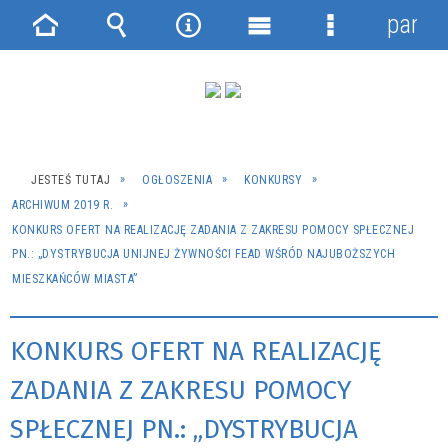
panel
Strona
Wyszukiwarka
Narzędzia
Menu
Menu
główna
główne
szczegółowe
JESTEŚ TUTAJ
OGŁOSZENIA
KONKURSY
ARCHIWUM 2019 R.
KONKURS OFERT NA REALIZACJĘ ZADANIA Z ZAKRESU POMOCY SPŁECZNEJ
PN.: „DYSTRYBUCJA UNIJNEJ ŻYWNOŚCI FEAD WŚRÓD NAJUBOŻSZYCH
MIESZKAŃCÓW MIASTA”
KONKURS OFERT NA REALIZACJĘ
ZADANIA Z ZAKRESU POMOCY
SPŁECZNEJ PN.: „DYSTRYBUCJA