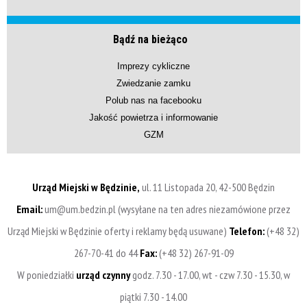
Bądź na bieżąco
Imprezy cykliczne
Zwiedzanie zamku
Polub nas na facebooku
Jakość powietrza i informowanie
GZM
Urząd Miejski w Będzinie,
ul. 11 Listopada 20, 42-500 Będzin
Email:
um@um.bedzin.pl (wysyłane na ten adres niezamówione przez
Urząd Miejski w Będzinie oferty i reklamy będą usuwane)
Telefon:
(+48 32)
267-70-41 do 44
Fax:
(+48 32) 267-91-09
W poniedziałki
urząd czynny
godz. 7.30 - 17.00, wt - czw 7.30 - 15.30, w
piątki 7.30 - 14.00