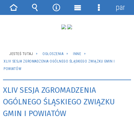
panel
Strona
Wyszukiwarka
Narzędzia
Menu
Menu
główna
główne
szczegółowe
JESTEŚ TUTAJ
OGŁOSZENIA
INNE
XLIV SESJA ZGROMADZENIA OGÓLNEGO ŚLĄSKIEGO ZWIĄZKU GMIN I
POWIATÓW
XLIV SESJA ZGROMADZENIA
OGÓLNEGO ŚLĄSKIEGO ZWIĄZKU
GMIN I POWIATÓW