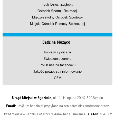
Teatr Dzieci Zagłębia
Ośrodek Sportu i Rekreacji
Międzyszkolny Ośrodek Sportowy
Miejski Ośrodek Pomocy Społecznej
Bądź na bieżąco
Imprezy cykliczne
Zwiedzanie zamku
Polub nas na facebooku
Jakość powietrza i informowanie
GZM
Urząd Miejski w Będzinie,
ul. 11 Listopada 20, 42-500 Będzin
Email:
um@um.bedzin.pl (wysyłane na ten adres niezamówione przez
Urząd Miejski w Będzinie oferty i reklamy będą usuwane)
Telefon:
(+48 32)