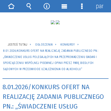
panel
Strona
Wyszukiwarka
Narzędzia
Menu
Menu
główna
główne
szczegółowe
JESTEŚ TUTAJ
OGŁOSZENIA
KONKURSY
8.01.2026/KONKURS OFERT NA REALIZACJĘ ZADANIA PUBLICZNEGO PN.:
„ŚWIADCZENIE USŁUG POLEGAJĄCYCH NA PRZEPROWADZENIU BADAŃ I
SPORZĄDZENIU WSPÓLNEJ PISEMNEJ OPINII PRZEZ PARĘ BIEGŁYCH
SĄDOWYCH W PRZEDMIOCIE UZALEŻNIENIA OD ALKOHOLU”
8.01.2026/KONKURS OFERT NA
REALIZACJĘ ZADANIA PUBLICZNEGO
PN.: „ŚWIADCZENIE USŁUG