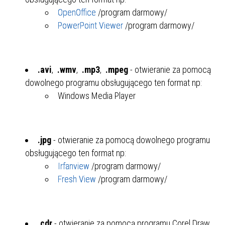
OpenOffice
/program darmowy/
PowerPoint Viewer
/program darmowy/
.avi
,
.wmv
,
.mp3
,
.mpeg
- otwieranie za pomocą
dowolnego programu obsługującego ten format np:
Windows Media Player
.jpg
- otwieranie za pomocą dowolnego programu
obsługującego ten format np:
Irfanview
/program darmowy/
Fresh View
/program darmowy/
.cdr
- otwieranie za pomocą programu Corel Draw