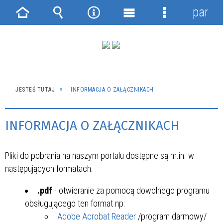
panel
Strona
Wyszukiwarka
Narzędzia
Menu
Menu
główna
główne
szczegółowe
JESTEŚ TUTAJ
INFORMACJA O ZAŁĄCZNIKACH
INFORMACJA O ZAŁĄCZNIKACH
Pliki do pobrania na naszym portalu dostępne są m.in. w
następujących formatach:
.pdf
- otwieranie za pomocą dowolnego programu
obsługującego ten format np:
Adobe Acrobat Reader
/program darmowy/