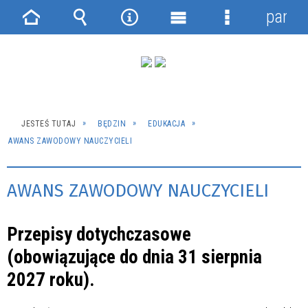
panel
Strona
Wyszukiwarka
Narzędzia
Menu
Menu
główna
główne
szczegółowe
JESTEŚ TUTAJ
BĘDZIN
EDUKACJA
AWANS ZAWODOWY NAUCZYCIELI
AWANS ZAWODOWY NAUCZYCIELI
Przepisy dotychczasowe
(obowiązujące do dnia 31 sierpnia
2027 roku).