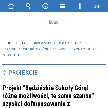
panel
Strona
Wyszukiwarka
Narzędzia
Menu
Menu
główna
główne
szczegółowe
JESTEŚ TUTAJ
GOSPODARKA
PROJEKTY UNIJNE
BĘDZIŃSKIE SZKOŁY GÓRĄ! - RÓŻNE MOŻLIWOŚCI, TE SAME SZANSE
O PROJEKCIE
O PROJEKCIE
Projekt "Będzińskie Szkoły Górą! -
różne możliwości, te same szanse"
uzyskał dofinansowanie z