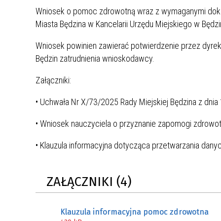
MŁODZ
Wniosek o pomoc zdrowotną wraz z wymaganymi dokum
SZANSA – FORMY AKTYWNEGO
MŁODZ
W LAT
Miasta Będzina w Kancelarii Urzędu Miejskiego w Będzi
WSPARCIA OBSZARU
BĘDZI
ZREWITALIZOWANEGO
Wniosek powinien zawierać potwierdzenie przez dyrek
Będzin zatrudnienia wnioskodawcy.
BĘDZIŃSKA AKADEMIA MAŁEGO
AKCJA
SPORTOWCA
ALKO
Załączniki:
• Uchwała Nr X/73/2025 Rady Miejskiej Będzina z dnia
PROJEKT EKOLIDERKI
PRACA
• Wniosek nauczyciela o przyznanie zapomogi zdrowo
WZMOCNIENIE PROCESU
INFOR
SPRAWIEDLIWEJ TRANSFORMACJI
WYMAG
• Klauzula informacyjna dotycząca przetwarzania dany
ŚLĄSKA
KONKURS FOTOGRAFICZNY
URZĄD 
ZAŁĄCZNIKI (4)
„METROPOLIA. PRZEZ PRYZMAT
KONKU
WODY”
PRZEW
NADZO
Klauzula informacyjna pomoc zdrowotna
NAJLE