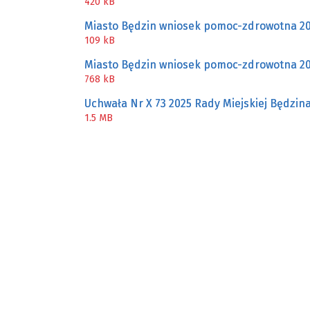
420 kB
ZAKRE
Miasto Będzin wniosek pomoc-zdrowotna 2
109 kB
WAŻNA INFORMACJA - DOT.
PRZEPROWADZENIA OCENY
Miasto Będzin wniosek pomoc-zdrowotna 2
RYZYKA WEWNĘTRZNEGO
768 kB
SYSTEMU WODOCIĄGOWEGO
Uchwała Nr X 73 2025 Rady Miejskiej Będzina 
1.5 MB