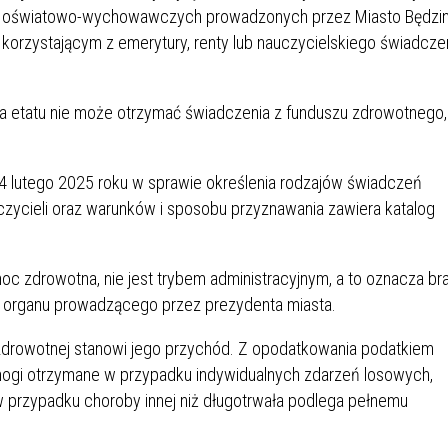
IÓW
DLA WYRÓŻNIAJĄCYCH SIĘ
h oświatowo-wychowawczych prowadzonych przez Miasto Będzin
Y PRACY
PROGRAM WSPARCIA "ROD
UCZNIÓW
 korzystającym z emerytury, renty lub nauczycielskiego świadcze
3+ GÓRĄ!"
DANIE PLACÓWEK
DOFINANSOWANIE KOSZT
OGÓLNY
BLICZNYCH
BĘDZIŃSKA KARTA SENIOR
KSZTAŁCENIA PRACOWNIK
a etatu nie może otrzymać świadczenia z funduszu zdrowotnego,
MŁODOCIANYCH
WOWA SZKOŁA MUZYCZNA
ZADANIA DOFINANSOWANE
14 lutego 2025 roku w sprawie określenia rodzajów świadczeń
NIA EDUKACYJNO-
IM. FRYDERYKA CHOPINA
REJESTR DANYCH
BUDŻETU PAŃSTWA
ycieli oraz warunków i sposobu przyznawania zawiera katalog
GICZNA W RAMACH
KONTAKTOWYCH (RDK)
KTU ZAGŁĘBIOWSKI PARK
YZAKŁADOWA KASA
DOFINANSOWANIE „ZIELO
RNY
MOGOWO-POŻYCZKOWA
SZKÓŁ” Z WOJEWÓDZKIEGO
c zdrowotna, nie jest trybem administracyjnym, a to oznacza br
WNIKÓW OŚWIATY
FUNDUSZU OCHRONY
iu organu prowadzącego przez prezydenta miasta.
MACJE MOPS BĘDZIN
INFORMACJE ARIMR
ŚRODOWISKA I GOSPODARK
WODNEJ W KATOWICACH
drowotnej stanowi jego przychód. Z opodatkowania podatkiem
gi otrzymane w przypadku indywidualnych zdarzeń losowych,
 SKARBOWY
JAZNA SZKOŁA” RZĄDOWY
INFORMACJE DOTYCZĄCE
KONKURSY NA STANOWISK
 przypadku choroby innej niż długotrwała podlega pełnemu
RAM WYRÓWNYWANIA
TRANSPLANTACJI
DYREKTORA
 EDUKACYJNYCH DZIECI I