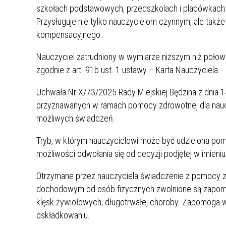
UCZN
szkołach podstawowych, przedszkolach i placówkac
KARTA DUŻEJ RODZINY
OFERT
Przysługuje nie tylko nauczycielom czynnym, ale także
kompensacyjnego.
AWANS ZAWODOWY NAUCZYCIELI
ZAKŁA
AKTYWIZACJA SPOŁECZNO–
PLAN 
NIEPU
Nauczyciel zatrudniony w wymiarze niższym niż połow
ZAWODOWA OSÓB
zgodnie z art. 91b ust. 1 ustawy – Karta Nauczyciela.
NIEPEŁNOSPRAWNYCH
STYPENDIUM MIASTA BĘDZINA
PAŃST
Uchwała Nr X/73/2025 Rady Miejskiej Będzina z dnia 
PODATKI LOKALNE –
KAMPA
I ST. 
przyznawanych w ramach pomocy zdrowotnej dla naucz
PODSTAWOWE INFORMACJE,
EKOLO
możliwych świadczeń.
STAWKI I FORMULARZE
DOTACJE DLA NIEPUBLICZNYCH
PROJE
MIĘDZ
SZKÓŁ I PRZEDSZKOLI W
LINEA
ZAPO
Tryb, w którym nauczycielowi może być udzielona pomo
BĘDZINIE
PRACO
możliwości odwołania się od decyzji podjętej w imien
INFORMACJE ZUS
INFOR
Otrzymane przez nauczyciela świadczenie z pomocy z
dochodowym od osób fizycznych zwolnione są zapomo
INFORMACJE KRUS
POMOC ZDROWOTNA DLA
URZĄD
„PRZY
klęsk żywiołowych, długotrwałej choroby. Zapomoga w
NAUCZYCIELI
PROG
oskładkowaniu.
SZANS