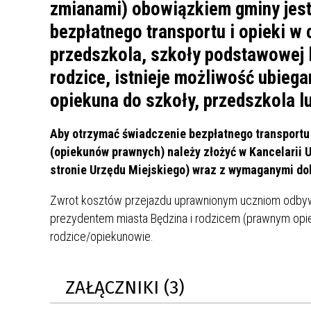
UCZN
zmianami) obowiązkiem gminy jes
KARTA DUŻEJ RODZINY
OFERT
bezpłatnego transportu i opieki w
przedszkola, szkoły podstawowej 
AWANS ZAWODOWY NAUCZYCIELI
ZAKŁA
AKTYWIZACJA SPOŁECZNO–
PLAN 
NIEPU
rodzice, istnieje możliwość ubiega
ZAWODOWA OSÓB
opiekuna do szkoły, przedszkola l
NIEPEŁNOSPRAWNYCH
STYPENDIUM MIASTA BĘDZINA
PAŃST
Aby otrzymać świadczenie bezpłatnego transport
PODATKI LOKALNE –
KAMPA
I ST. 
(opiekunów prawnych) należy złożyć w Kancelarii 
PODSTAWOWE INFORMACJE,
EKOLO
stronie Urzędu Miejskiego) wraz z wymaganymi d
STAWKI I FORMULARZE
DOTACJE DLA NIEPUBLICZNYCH
PROJE
MIĘDZ
SZKÓŁ I PRZEDSZKOLI W
LINEA
ZAPO
Zwrot kosztów przejazdu uprawnionym uczniom odbyw
BĘDZINIE
PRACO
prezydentem miasta Będzina i rodzicem (prawnym opie
INFORMACJE ZUS
INFOR
rodzice/opiekunowie.
INFORMACJE KRUS
POMOC ZDROWOTNA DLA
URZĄD
„PRZY
ZAŁĄCZNIKI (3)
NAUCZYCIELI
PROG
SZANS