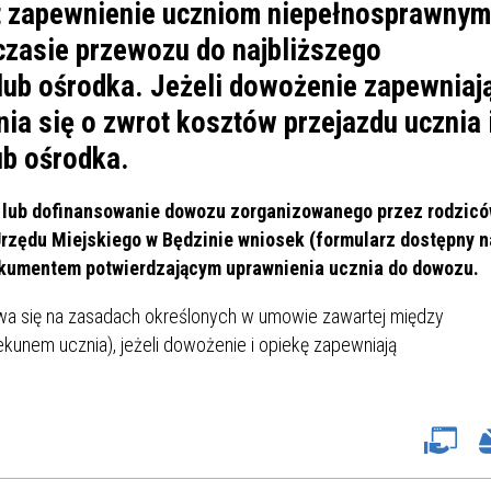
IÓW
DLA WYRÓŻNIAJĄCYCH SIĘ
t zapewnienie uczniom niepełnosprawnym
Y PRACY
PROGRAM WSPARCIA "ROD
UCZNIÓW
 czasie przewozu do najbliższego
3+ GÓRĄ!"
lub ośrodka. Jeżeli dowożenie zapewniaj
DANIE PLACÓWEK
DOFINANSOWANIE KOSZT
OGÓLNY
BLICZNYCH
BĘDZIŃSKA KARTA SENIOR
KSZTAŁCENIA PRACOWNIK
nia się o zwrot kosztów przejazdu ucznia 
MŁODOCIANYCH
ub ośrodka.
WOWA SZKOŁA MUZYCZNA
ZADANIA DOFINANSOWANE
u lub dofinansowanie dowozu zorganizowanego przez rodzic
NIA EDUKACYJNO-
IM. FRYDERYKA CHOPINA
REJESTR DANYCH
BUDŻETU PAŃSTWA
Urzędu Miejskiego w Będzinie wniosek (formularz dostępny n
GICZNA W RAMACH
KONTAKTOWYCH (RDK)
okumentem potwierdzającym uprawnienia ucznia do dowozu.
KTU ZAGŁĘBIOWSKI PARK
YZAKŁADOWA KASA
DOFINANSOWANIE „ZIELO
RNY
MOGOWO-POŻYCZKOWA
SZKÓŁ” Z WOJEWÓDZKIEGO
a się na zasadach określonych w umowie zawartej między
WNIKÓW OŚWIATY
FUNDUSZU OCHRONY
kunem ucznia), jeżeli dowożenie i opiekę zapewniają
MACJE MOPS BĘDZIN
INFORMACJE ARIMR
ŚRODOWISKA I GOSPODARK
WODNEJ W KATOWICACH
 SKARBOWY
JAZNA SZKOŁA” RZĄDOWY
INFORMACJE DOTYCZĄCE
KONKURSY NA STANOWISK
RAM WYRÓWNYWANIA
TRANSPLANTACJI
DYREKTORA
 EDUKACYJNYCH DZIECI I