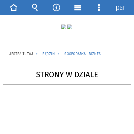
panel
Strona
Wyszukiwarka
Narzędzia
Menu
Menu
główna
główne
szczegółowe
JESTEŚ TUTAJ
BĘDZIN
GOSPODARKA I BIZNES
STRONY W DZIALE