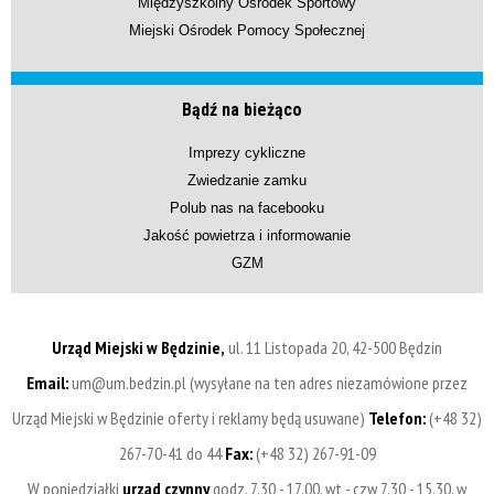
Międzyszkolny Ośrodek Sportowy
Miejski Ośrodek Pomocy Społecznej
Bądź na bieżąco
Imprezy cykliczne
Zwiedzanie zamku
Polub nas na facebooku
Jakość powietrza i informowanie
GZM
Urząd Miejski w Będzinie,
ul. 11 Listopada 20, 42-500 Będzin
Email:
um@um.bedzin.pl (wysyłane na ten adres niezamówione przez
Urząd Miejski w Będzinie oferty i reklamy będą usuwane)
Telefon:
(+48 32)
267-70-41 do 44
Fax:
(+48 32) 267-91-09
W poniedziałki
urząd czynny
godz. 7.30 - 17.00, wt - czw 7.30 - 15.30, w