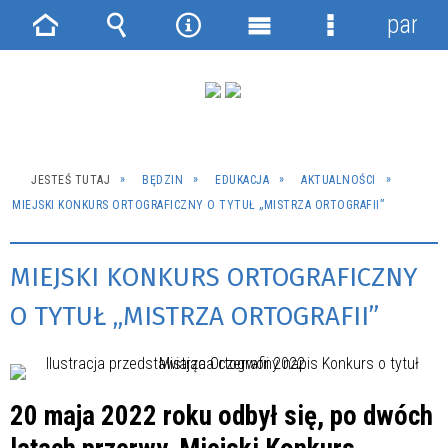
panel
Strona
Wyszukiwarka
Narzędzia
Menu
Menu
główna
główne
szczegółowe
JESTEŚ TUTAJ
BĘDZIN
EDUKACJA
AKTUALNOŚCI
MIEJSKI KONKURS ORTOGRAFICZNY O TYTUŁ „MISTRZA ORTOGRAFII”
MIEJSKI KONKURS ORTOGRAFICZNY
O TYTUŁ „MISTRZA ORTOGRAFII”
20 maja 2022 roku odbył się, po dwóch