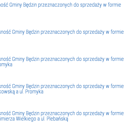
IEŻY „PRZYJAZNA SZKOŁA”
ość Gminy Będzin przeznaczonych do sprzedaży w formie
IEŻOWA RADA MIASTA
ACH 2025-2027
WYKAZ ZWIERZĄT ODŁOWI
NA
Z TERENU MIASTA
ność Gminy Będzin przeznaczonych do sprzedaży w formie
 ŻYJ ZDROWO BEZ
GDZIE MOŻNA ZNALEŹĆ I J
HOLU
WYGLĄDA PRACA W NGO?
PORADY OD PRACA.PL
ność Gminy Będzin przeznaczonych do sprzedaży w formie
romyka
 W WOJSKU JAKO
BEZPŁATNY PORADNIK DLA
MATYK – JAK ZOSTAĆ?
KULTURY
ANIA, ZAROBKI
ność Gminy Będzin przeznaczonych do sprzedaży w formie
kowską a ul. Promyka
KNF - XV EDYCJA
KATOWICE OTWIERAJĄ DRZW
RSU O NAGRODĘ
CENTRUM ZARZĄDZANIA
ność Gminy Będzin przeznaczonych do sprzedaży w formie
mierza Wielkiego a ul. Plebańską
ODNICZĄCEGO KOMISJI
RUCHEM
RU FINANSOWEGO ZA
PSZĄ PRACĘ DOKTORSKĄ Z