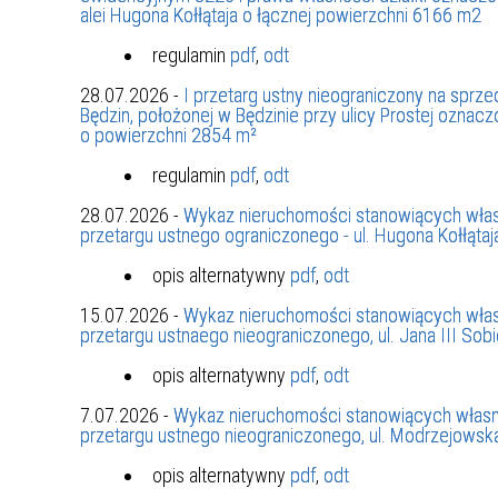
UCZN
alei Hugona Kołłątaja o łącznej powierzchni 6166 m2
KARTA DUŻEJ RODZINY
OFERT
regulamin
pdf
,
odt
AWANS ZAWODOWY NAUCZYCIELI
ZAKŁA
28.07.2026 -
I przetarg ustny nieograniczony na spr
AKTYWIZACJA SPOŁECZNO–
PLAN 
NIEPU
Będzin, położonej w Będzinie przy ulicy Prostej ozna
o powierzchni 2854 m²
ZAWODOWA OSÓB
NIEPEŁNOSPRAWNYCH
regulamin
pdf
,
odt
STYPENDIUM MIASTA BĘDZINA
PAŃST
28.07.2026 -
Wykaz nieruchomości stanowiących włas
PODATKI LOKALNE –
KAMPA
I ST. 
przetargu ustnego ograniczonego - ul. Hugona Kołłątaj
PODSTAWOWE INFORMACJE,
EKOLO
STAWKI I FORMULARZE
DOTACJE DLA NIEPUBLICZNYCH
PROJE
MIĘDZ
opis alternatywny
pdf
,
odt
SZKÓŁ I PRZEDSZKOLI W
LINEA
ZAPO
15.07.2026 -
Wykaz nieruchomości stanowiących włas
BĘDZINIE
PRACO
przetargu ustnaego nieograniczonego, ul. Jana III Sob
INFORMACJE ZUS
INFOR
opis alternatywny
pdf
,
odt
7.07.2026 -
Wykaz nieruchomości stanowiących własn
INFORMACJE KRUS
POMOC ZDROWOTNA DLA
URZĄD
„PRZY
przetargu ustnego nieograniczonego, ul. Modrzejowsk
NAUCZYCIELI
PROG
opis alternatywny
pdf
,
odt
SZANS