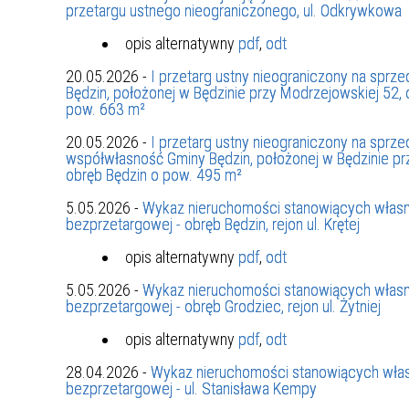
przetargu ustnego nieograniczonego, ul. Odkrywkowa
opis alternatywny
pdf
,
odt
20.05.2026 -
I przetarg ustny nieograniczony na spr
Będzin, położonej w Będzinie przy Modrzejowskiej 52
pow. 663 m²
20.05.2026 -
I przetarg ustny nieograniczony na sprz
współwłasność Gminy Będzin, położonej w Będzinie pr
obręb Będzin o pow. 495 m²
5.05.2026 -
Wykaz nieruchomości stanowiących własn
bezprzetargowej - obręb Będzin, rejon ul. Krętej
opis alternatywny
pdf
,
odt
5.05.2026 -
Wykaz nieruchomości stanowiących własn
bezprzetargowej - obręb Grodziec, rejon ul. Żytniej
opis alternatywny
pdf
,
odt
28.04.2026 -
Wykaz nieruchomości stanowiących włas
bezprzetargowej - ul. Stanisława Kempy