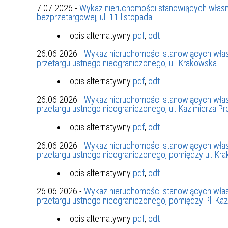
MŁODZ
7.07.2026 -
Wykaz nieruchomości stanowiących własn
bezprzetargowej, ul. 11 listopada
SZANSA – FORMY AKTYWNEGO
MŁODZ
W LAT
WSPARCIA OBSZARU
BĘDZI
opis alternatywny
pdf
,
odt
ZREWITALIZOWANEGO
26.06.2026 -
Wykaz nieruchomości stanowiących włas
przetargu ustnego nieograniczonego, ul. Krakowska
BĘDZIŃSKA AKADEMIA MAŁEGO
AKCJA
SPORTOWCA
ALKO
opis alternatywny
pdf
,
odt
26.06.2026 -
Wykaz nieruchomości stanowiących włas
przetargu ustnego nieograniczonego, ul. Kazimierza P
PROJEKT EKOLIDERKI
PRACA
opis alternatywny
pdf
,
odt
WZMOCNIENIE PROCESU
INFOR
SPRAWIEDLIWEJ TRANSFORMACJI
WYMAG
26.06.2026 -
Wykaz nieruchomości stanowiących włas
ŚLĄSKA
przetargu ustnego nieograniczonego, pomiędzy ul. Kra
opis alternatywny
pdf
,
odt
KONKURS FOTOGRAFICZNY
URZĄD 
„METROPOLIA. PRZEZ PRYZMAT
KONKU
26.06.2026 -
Wykaz nieruchomości stanowiących włas
przetargu ustnego nieograniczonego, pomiędzy Pl. Kazi
WODY”
PRZEW
NADZO
opis alternatywny
pdf
,
odt
NAJLE