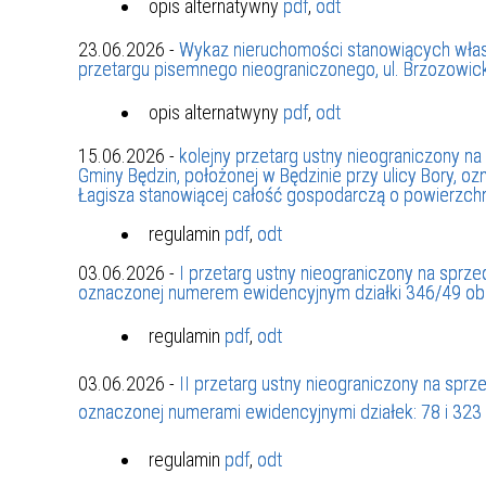
opis alternatywny
pdf
,
odt
23.06.2026 -
Wykaz nieruchomości stanowiących włas
przetargu pisemnego nieograniczonego, ul. Brzozowic
opis alternatwyny
pdf
,
odt
15.06.2026 -
kolejny przetarg ustny nieograniczony n
Gminy Będzin, położonej w Będzinie przy ulicy Bory, 
Łagisza stanowiącej całość gospodarczą o powierzchn
regulamin
pdf
,
odt
03.06.2026 -
I przetarg ustny nieograniczony na spr
oznaczonej numerem ewidencyjnym działki 346/49 obręb
regulamin
pdf
,
odt
03.06.2026 -
II przetarg ustny nieograniczony na sp
oznaczonej numerami ewidencyjnymi działek: 78 i 323 o
regulamin
pdf
,
odt