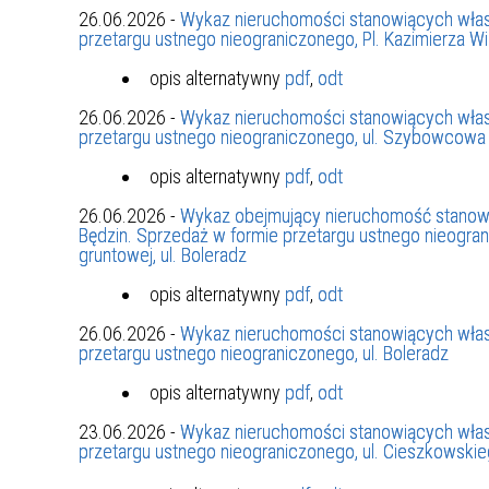
26.06.2026 -
Wykaz nieruchomości stanowiących włas
ZAKRE
przetargu ustnego nieograniczonego, Pl. Kazimierza W
WAŻNA INFORMACJA - DOT.
opis alternatywny
pdf
,
odt
PRZEPROWADZENIA OCENY
26.06.2026 -
Wykaz nieruchomości stanowiących włas
RYZYKA WEWNĘTRZNEGO
przetargu ustnego nieograniczonego, ul. Szybowcowa
SYSTEMU WODOCIĄGOWEGO
opis alternatywny
pdf
,
odt
26.06.2026 -
Wykaz obejmujący nieruchomość stanow
Będzin. Sprzedaż w formie przetargu ustnego nieogr
gruntowej, ul. Boleradz
opis alternatywny
pdf
,
odt
26.06.2026 -
Wykaz nieruchomości stanowiących włas
przetargu ustnego nieograniczonego, ul. Boleradz
opis alternatywny
pdf
,
odt
23.06.2026 -
Wykaz nieruchomości stanowiących włas
przetargu ustnego nieograniczonego, ul. Cieszkowski