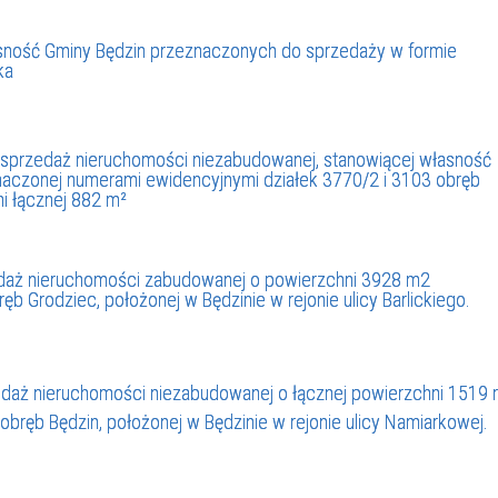
ność Gminy Będzin przeznaczonych do sprzedaży w formie
ka
a sprzedaż nieruchomości niezabudowanej, stanowiącej własność
oznaczonej numerami ewidencyjnymi działek 3770/2 i 3103 obręb
i łącznej 882 m²
zedaż nieruchomości zabudowanej o powierzchni 3928 m2
 Grodziec, położonej w Będzinie w rejonie ulicy Barlickiego.
rzedaż nieruchomości niezabudowanej o łącznej powierzchni 1519
bręb Będzin, położonej w Będzinie w rejonie ulicy Namiarkowej.