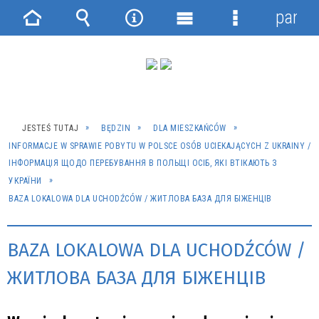
panel
Strona
Wyszukiwarka
Narzędzia
Menu
Menu
główna
główne
szczegółowe
JESTEŚ TUTAJ
BĘDZIN
DLA MIESZKAŃCÓW
INFORMACJE W SPRAWIE POBYTU W POLSCE OSÓB UCIEKAJĄCYCH Z UKRAINY /
ІНФОРМАЦІЯ ЩОДО ПЕРЕБУВАННЯ В ПОЛЬЩІ ОСІБ, ЯКІ ВТІКАЮТЬ З
УКРАЇНИ
BAZA LOKALOWA DLA UCHODŹCÓW / ЖИТЛОВА БАЗА ДЛЯ БІЖЕНЦІВ
BAZA LOKALOWA DLA UCHODŹCÓW /
ЖИТЛОВА БАЗА ДЛЯ БІЖЕНЦІВ