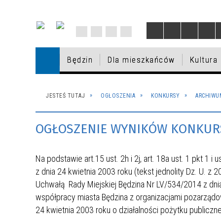
Będzin
Dla mieszkańców
Kultura
BĘDZIN
DZIAŁANIA PREWENCYJNE DOT.
ROZRYWKA
SPORT
EWIDENCJA DZIAŁALNOŚCI
IX EDYCJA BUDŻETU
AKTUALNOŚCI
DLA M
PROG
MIEJSC
OŚROD
PROJE
VIII E
INFOR
JESTEŚ TUTAJ
OGŁOSZENIA
KONKURSY
ARCHIWUM
DYSTRYBUCJI JODKU POTASU -
GOSPODARCZEJ
OBYWATELSKIEGO
PROFI
OBYWA
MIEJS
GOSPODARKA I BIZNES
INFORMACJE
NAGRODY W KULTURZE
BUDŻE
BĘDZI
UZUPE
OGŁOSZENIE WYNIKÓW KONKURS
GMINNY PROGRAM OPIEKI NAD
EUROPEJSKI OBSZAR
V EDYCJA BUDŻETU
2026
ZABYT
TRANS
IV EDY
PRZED
ZABYTKAMI MIASTA BĘDZINA NA
GOSPODARCZY
OBYWATELSKIEGO
OBYWA
SZKOL
LATA 2021 - 2024
Na podstawie art.15 ust. 2h i 2j, art. 18a ust. 1 pkt 1 i
INFORMACJE W SPRAWIE POBYTU
SPRZEDAŻ NIERUCHOMOŚCI
I EDYCJA BUDŻETU
WAKACYJNE DYŻURY
PORAD
SZKOŁ
z dnia 24 kwietnia 2003 roku (tekst jednolity Dz. U. z
W POLSCE OSÓB UCIEKAJĄCYCH Z
TERENY ZIELONE
OBYWATELSKIEGO
PRZEDSZKOLI MIEJSKICH
ZDROW
ZABYT
Uchwałą Rady Miejskiej Będzina Nr LV/534/2014 z dnia
UKRAINY / ІНФОРМАЦІЯ ЩОДО
współpracy miasta Będzina z organizacjami pozarządow
ПЕРЕБУВАННЯ В ПОЛЬЩІ ОСІБ,
24 kwietnia 2003 roku o działalności pożytku publiczne
ЯКІ ВТІКАЮТЬ З УКРАЇНИ
OBWODY SZKOLNE
POMOC