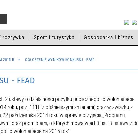
 i rozrywka
Sport i turystyka
Gospodarka i biznes
IESZKAŃCÓW
RAM BADAŃ
A PAMIĘCI
EK SPORTU I REKREACJI
KTY UNIJNE
DYCJA BUDŻETU
MACJA O WOLNYCH
KULTURA I ROZRYWKA
PSY I KOTY DO ADOPCJI
INSTYTUCJE
BAZA NOCLEGOWA
PROGRAM REWITALIZACJI D
VII EDYCJA BUDŻETU
ZAPISY DO KLAS PIERWSZY
 2015 R.
OGŁOSZENIE WYNIKÓW KONKURSU - FEAD
LAKTYCZNYCH W BĘDZINIE
TELSKIEGO
CACH W POSTĘPOWANIU
MIASTA BĘDZINA
OBYWATELSKIEGO
BĘDZIŃSKICH SZKÓŁ
T OBYWATELSKI
NFORMATOR - CZERWIEC
ŁNIAJĄCYM W
EDUKACJA
PODSTAWOWYCH NA ROK
U - FEAD
KI
PORT
CJA BUDŻETU
SZKOLACH NA ROK
NAGRODY W SPORCIE
ZARZĄDZANIE MIKROFIRM
III EDYCJA BUDŻETU
SZKOLNY 2026/2027
TELSKIEGO
NY 2026/2027
OBYWATELSKIEGO
 ust. 2 ustawy o działalności pożytku publicznego i o wolontariacie
NIK „KOMUNIKACJA DLA
Y PODSTAWOWE
WNIOSKI
PRZEDSZKOLA
 2014 roku, poz. 1118 z późniejszymi zmianami) oraz w związku z
IA”
KI KULTURY ŻYDOWSKIEJ
STYPENDIA SPORTOWE 202
 22 października 2014 roku w sprawie przyjęcia ,,Programu
ymi oraz podmiotami, o których mowa w art.3 ust. 3 ustawy z dn
go i o wolontariacie na 2015 rok”
 MATERIALNA DLA
NAGRODA PREZYDENTA MI