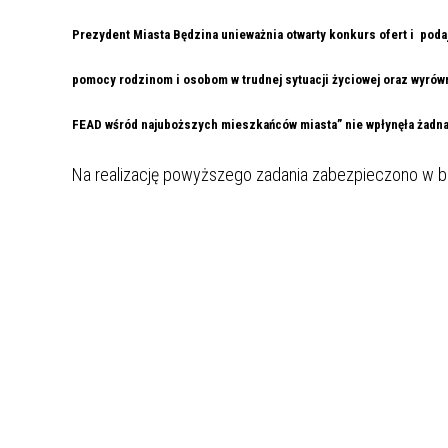
UCZN
KARTA DUŻEJ RODZINY
OFERT
Prezydent Miasta Będzina unieważnia otwarty konkurs ofert i poda
AWANS ZAWODOWY NAUCZYCIELI
ZAKŁA
pomocy rodzinom i osobom w trudnej sytuacji życiowej oraz wyrówny
AKTYWIZACJA SPOŁECZNO–
PLAN 
NIEPU
ZAWODOWA OSÓB
FEAD wśród najuboższych mieszkańców miasta” nie wpłynęła żadna
NIEPEŁNOSPRAWNYCH
STYPENDIUM MIASTA BĘDZINA
PAŃST
Na realizację powyższego zadania zabezpieczono w b
PODATKI LOKALNE –
KAMPA
I ST. 
PODSTAWOWE INFORMACJE,
EKOLO
STAWKI I FORMULARZE
DOTACJE DLA NIEPUBLICZNYCH
PROJE
MIĘDZ
SZKÓŁ I PRZEDSZKOLI W
LINEA
ZAPO
BĘDZINIE
PRACO
INFORMACJE ZUS
INFOR
INFORMACJE KRUS
POMOC ZDROWOTNA DLA
URZĄD
„PRZY
NAUCZYCIELI
PROG
SZANS