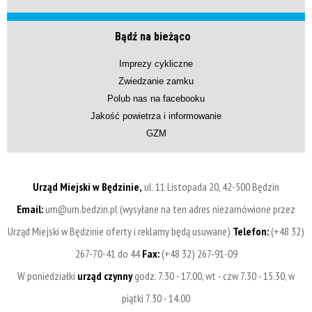
Bądź na bieżąco
Imprezy cykliczne
Zwiedzanie zamku
Polub nas na facebooku
Jakość powietrza i informowanie
GZM
Urząd Miejski w Będzinie,
ul. 11 Listopada 20, 42-500 Będzin
Email:
um@um.bedzin.pl (wysyłane na ten adres niezamówione przez
Urząd Miejski w Będzinie oferty i reklamy będą usuwane)
Telefon:
(+48 32)
267-70-41 do 44
Fax:
(+48 32) 267-91-09
W poniedziałki
urząd czynny
godz. 7.30 - 17.00, wt - czw 7.30 - 15.30, w
piątki 7.30 - 14.00