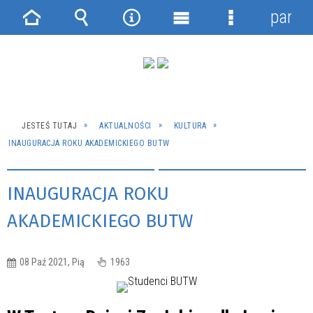
panel
Strona
Wyszukiwarka
Narzędzia
Menu
Menu
główna
główne
szczegółowe
JESTEŚ TUTAJ
AKTUALNOŚCI
KULTURA
INAUGURACJA ROKU AKADEMICKIEGO BUTW
INAUGURACJA ROKU
AKADEMICKIEGO BUTW
08 Paź 2021, Pią
1963