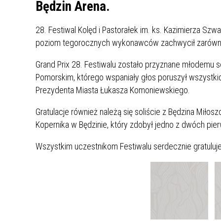
UCZN
Będzin Arena.
KARTA DUŻEJ RODZINY
OFERT
28. Festiwal Kolęd i Pastorałek im. ks. Kazimierza Szwa
AWANS ZAWODOWY NAUCZYCIELI
ZAKŁA
poziom tegorocznych wykonawców zachwycił zarówno 
AKTYWIZACJA SPOŁECZNO–
PLAN 
NIEPU
ZAWODOWA OSÓB
Grand Prix 28. Festiwalu zostało przyznane młodemu s
NIEPEŁNOSPRAWNYCH
Pomorskim, którego wspaniały głos poruszył wszystkic
STYPENDIUM MIASTA BĘDZINA
PAŃST
Prezydenta Miasta Łukasza Komoniewskiego.
PODATKI LOKALNE –
KAMPA
I ST. 
PODSTAWOWE INFORMACJE,
EKOLO
Gratulacje również należą się soliście z Będzina Miło
STAWKI I FORMULARZE
DOTACJE DLA NIEPUBLICZNYCH
PROJE
MIĘDZ
Kopernika w Będzinie, który zdobył jedno z dwóch pierw
SZKÓŁ I PRZEDSZKOLI W
LINEA
ZAPO
BĘDZINIE
PRACO
Wszystkim uczestnikom Festiwalu serdecznie gratuluj
INFORMACJE ZUS
INFOR
INFORMACJE KRUS
POMOC ZDROWOTNA DLA
URZĄD
„PRZY
NAUCZYCIELI
PROG
SZANS