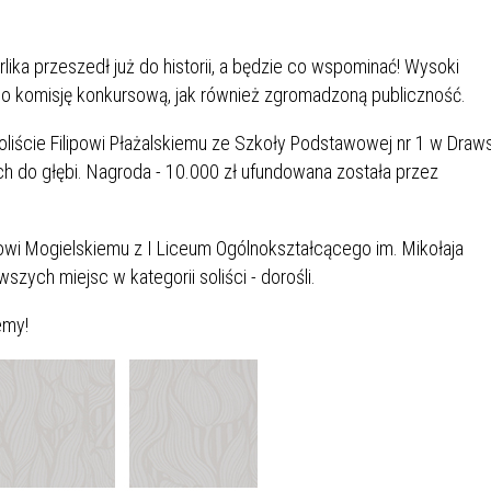
IÓW
DLA WYRÓŻNIAJĄCYCH SIĘ
Y PRACY
PROGRAM WSPARCIA "ROD
UCZNIÓW
3+ GÓRĄ!"
rlika przeszedł już do historii, a będzie co wspominać! Wysoki
DANIE PLACÓWEK
DOFINANSOWANIE KOSZT
komisję konkursową, jak również zgromadzoną publiczność.
OGÓLNY
BLICZNYCH
BĘDZIŃSKA KARTA SENIOR
KSZTAŁCENIA PRACOWNIK
MŁODOCIANYCH
oliście Filipowi Płażalskiemu ze Szkoły Podstawowej nr 1 w Draw
h do głębi. Nagroda - 10.000 zł ufundowana została przez
WOWA SZKOŁA MUZYCZNA
ZADANIA DOFINANSOWANE
NIA EDUKACYJNO-
IM. FRYDERYKA CHOPINA
REJESTR DANYCH
BUDŻETU PAŃSTWA
GICZNA W RAMACH
KONTAKTOWYCH (RDK)
szowi Mogielskiemu z I Liceum Ogólnokształcącego im. Mikołaja
KTU ZAGŁĘBIOWSKI PARK
YZAKŁADOWA KASA
DOFINANSOWANIE „ZIELO
szych miejsc w kategorii soliści - dorośli.
RNY
MOGOWO-POŻYCZKOWA
SZKÓŁ” Z WOJEWÓDZKIEGO
WNIKÓW OŚWIATY
FUNDUSZU OCHRONY
emy!
MACJE MOPS BĘDZIN
INFORMACJE ARIMR
ŚRODOWISKA I GOSPODARK
WODNEJ W KATOWICACH
 SKARBOWY
JAZNA SZKOŁA” RZĄDOWY
INFORMACJE DOTYCZĄCE
KONKURSY NA STANOWISK
RAM WYRÓWNYWANIA
TRANSPLANTACJI
DYREKTORA
 EDUKACYJNYCH DZIECI I