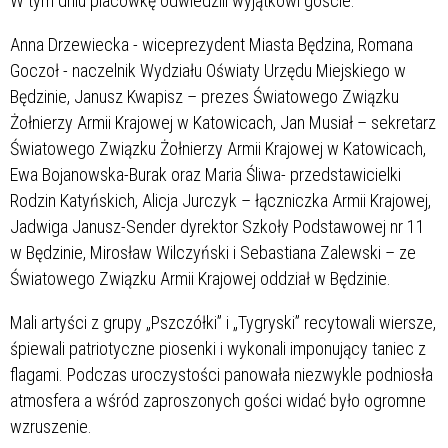
W tym dniu placówkę odwiedzili wyjątkowi goście:
Anna Drzewiecka - wiceprezydent Miasta Będzina, Romana
Goczoł - naczelnik Wydziału Oświaty Urzędu Miejskiego w
Będzinie, Janusz Kwapisz – prezes Światowego Związku
Żołnierzy Armii Krajowej w Katowicach, Jan Musiał – sekretarz
Światowego Związku Żołnierzy Armii Krajowej w Katowicach,
Ewa Bojanowska-Burak oraz Maria Śliwa- przedstawicielki
Rodzin Katyńskich, Alicja Jurczyk – łączniczka Armii Krajowej,
Jadwiga Janusz-Sender dyrektor Szkoły Podstawowej nr 11
w Będzinie, Mirosław Wilczyński i Sebastiana Zalewski – ze
Światowego Związku Armii Krajowej oddział w Będzinie.
Mali artyści z grupy „Pszczółki” i „Tygryski” recytowali wiersze,
śpiewali patriotyczne piosenki i wykonali imponujący taniec z
flagami. Podczas uroczystości panowała niezwykle podniosła
atmosfera a wśród zaproszonych gości widać było ogromne
wzruszenie.