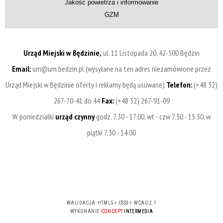
Jakość powietrza i informowanie
GZM
Urząd Miejski w Będzinie,
ul. 11 Listopada 20, 42-500 Będzin
Email:
um@um.bedzin.pl (wysyłane na ten adres niezamówione przez
Urząd Miejski w Będzinie oferty i reklamy będą usuwane)
Telefon:
(+48 32)
267-70-41 do 44
Fax:
(+48 32) 267-91-09
W poniedziałki
urząd czynny
godz. 7.30 - 17.00, wt - czw 7.30 - 15.30, w
piątki 7.30 - 14.00
WALIDACJA:
HTML5
+
CSS3
+
WCAG 2.1
WYKONANIE
CONCEPT
INTERMEDIA