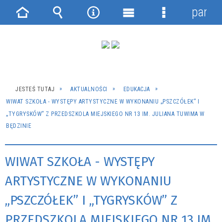
panel
Strona
Wyszukiwarka
Narzędzia
Menu
Menu
główna
główne
szczegółowe
JESTEŚ TUTAJ
AKTUALNOŚCI
EDUKACJA
WIWAT SZKOŁA - WYSTĘPY ARTYSTYCZNE W WYKONANIU „PSZCZÓŁEK” I
„TYGRYSKÓW” Z PRZEDSZKOLA MIEJSKIEGO NR 13 IM. JULIANA TUWIMA W
BĘDZINIE
WIWAT SZKOŁA - WYSTĘPY
ARTYSTYCZNE W WYKONANIU
„PSZCZÓŁEK” I „TYGRYSKÓW” Z
PRZEDSZKOLA MIEJSKIEGO NR 13 IM.