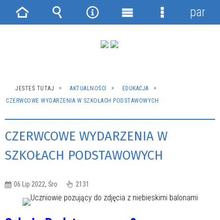
panel
Strona
Wyszukiwarka
Narzędzia
Menu
Menu
główna
główne
szczegółowe
JESTEŚ TUTAJ
AKTUALNOŚCI
EDUKACJA
CZERWCOWE WYDARZENIA W SZKOŁACH PODSTAWOWYCH
CZERWCOWE WYDARZENIA W
SZKOŁACH PODSTAWOWYCH
06 Lip 2022, Śro
2131