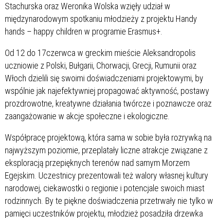
Stachurska oraz Weronika Wolska wzięły udział w
międzynarodowym spotkaniu młodzieży z projektu Handy
hands – happy children w programie Erasmus+.
Od 12 do 17czerwca w greckim mieście Aleksandropolis
uczniowie z Polski, Bułgarii, Chorwacji, Grecji, Rumunii oraz
Włoch dzielili się swoimi doświadczeniami projektowymi, by
wspólnie jak najefektywniej propagować aktywność, postawy
prozdrowotne, kreatywne działania twórcze i poznawcze oraz
zaangażowanie w akcje społeczne i ekologiczne.
Współpracę projektową, która sama w sobie była rozrywką na
najwyższym poziomie, przeplatały liczne atrakcje związane z
eksploracją przepięknych terenów nad samym Morzem
Egejskim. Uczestnicy prezentowali też walory własnej kultury
narodowej, ciekawostki o regionie i potencjale swoich miast
rodzinnych. By te piękne doświadczenia przetrwały nie tylko w
pamięci uczestników projektu, młodzież posadziła drzewka