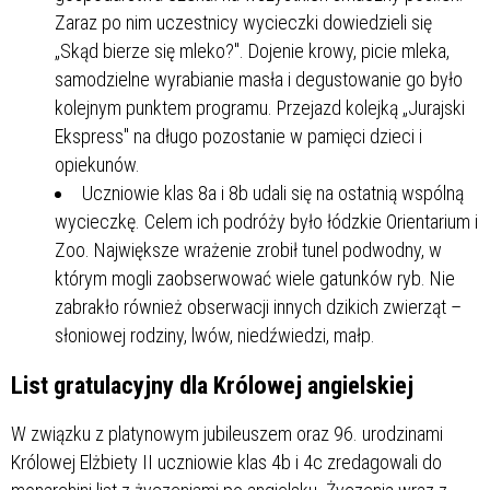
Zaraz po nim uczestnicy wycieczki dowiedzieli się
„Skąd bierze się mleko?". Dojenie krowy, picie mleka,
samodzielne wyrabianie masła i degustowanie go było
kolejnym punktem programu. Przejazd kolejką „Jurajski
Ekspress" na długo pozostanie w pamięci dzieci i
opiekunów.
Uczniowie klas 8a i 8b udali się na ostatnią wspólną
wycieczkę. Celem ich podróży było łódzkie Orientarium i
Zoo. Największe wrażenie zrobił tunel podwodny, w
którym mogli zaobserwować wiele gatunków ryb. Nie
zabrakło również obserwacji innych dzikich zwierząt –
słoniowej rodziny, lwów, niedźwiedzi, małp.
List gratulacyjny dla Królowej angielskiej
W związku z platynowym jubileuszem oraz 96. urodzinami
Królowej Elżbiety II uczniowie klas 4b i 4c zredagowali do