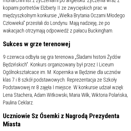
monarchini list z życzeniami po angielsku. Życzenia wraz z
kopiami portretów Elżbiety II ze zwycięskich prac w
międzyszkolnym konkursie „Wielka Brytania Oczami Młodego
Człowieka" przesłali do Londynu. Mają nadzieję, że po
wakacjach otrzymają odpowiedź z pałacu Buckingham.
Sukces w grze terenowej
9 czerwca odbyła się gra terenowa „Śladami historii Żydów
Będzińskich”. Konkurs organizowany był przez I Liceum
Ogólnokształcace im. M. Kopernika w Będzinie dla uczniów
klas 7 i 8 szkół podstawowych. Reprezentacja ze Szkoły
Podstawowej nr 8 zajęła I miejsce. W konkursie udział wzięli:
Lena Stachera, Adam Witkowski, Maria Wilk, Wiktoria Polańska,
Paulina Ceklarz.
Uczniowie Sz Ósemki z Nagrodą Prezydenta
Miasta