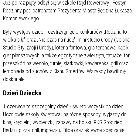
Już po raz piąty odbył się w szkole Rajd Rowerowy i Festyn
Rodzinny pod patronatem Prezydenta Miasta Będzina Łukasza
Komoniewskiego.
Były występy dzieci, rozstrzygnięcie konkursów „Rodzina to
wielka siła" oraz „Nie czas na nudę", mini studio urody (Geisha
Studio Stylizacji i Urody), loteria fantowa, gra terenowa, kącik
gier planszowych, a także egzotyczne zwierzęta, tatuaże, tor
przeszkód na wesoło, turniej siatkówki, kawiarenka, grill oraz
lemoniada od zuchów z Klanu Smerfów. Wszyscy bawili się
doskonale!
Dzień Dziecka
1 czerwca to szczególny dzień - święto wszystkich dzieci!
Uczniowie szkoły świętowali na różne sposoby: wyjazdy do
kina, kręgielni, wycieczki, zabawy na boisku RKS Grodziec
Będzin, pizza, grill, impreza u Filipa oraz aktywne spędzanie