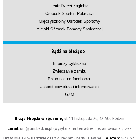
Teatr Dzieci Zagłębia
Ośrodek Sportu i Rekreacji
Międzyszkolny Ośrodek Sportowy
Miejski Ośrodek Pomocy Społecznej
Bądź na bieżąco
Imprezy cykliczne
Zwiedzanie zamku
Polub nas na facebooku
Jakość powietrza i informowanie
GZM
Urząd Miejski w Będzinie,
ul. 11 Listopada 20, 42-500 Będzin
Email:
um@um.bedzin.pl (wysyłane na ten adres niezamówione przez
Urząd Miejski w Będzinie oferty i reklamy będą usuwane)
Telefon:
(+48 32)