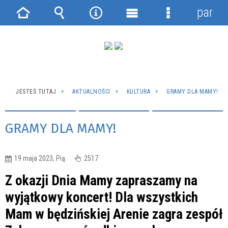
panel
Strona
Wyszukiwarka
Narzędzia
Menu
Menu
główna
główne
szczegółowe
JESTEŚ TUTAJ
AKTUALNOŚCI
KULTURA
GRAMY DLA MAMY!
GRAMY DLA MAMY!
19 maja 2023, Pią
2517
Z okazji Dnia Mamy zapraszamy na
wyjątkowy koncert! Dla wszystkich
Mam w będzińskiej Arenie zagra zespół