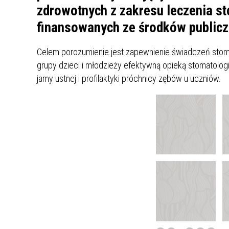
UCZN
zdrowotnych z zakresu leczenia st
KARTA DUŻEJ RODZINY
OFERT
finansowanych ze środków publicz
AWANS ZAWODOWY NAUCZYCIELI
ZAKŁA
AKTYWIZACJA SPOŁECZNO–
PLAN 
NIEPU
Celem porozumienie jest zapewnienie świadczeń stomato
ZAWODOWA OSÓB
grupy dzieci i młodzieży efektywną opieką stomatologi
NIEPEŁNOSPRAWNYCH
jamy ustnej i profilaktyki próchnicy zębów u uczniów.
STYPENDIUM MIASTA BĘDZINA
PAŃST
PODATKI LOKALNE –
KAMPA
I ST. 
PODSTAWOWE INFORMACJE,
EKOLO
STAWKI I FORMULARZE
DOTACJE DLA NIEPUBLICZNYCH
PROJE
MIĘDZ
SZKÓŁ I PRZEDSZKOLI W
LINEA
ZAPO
BĘDZINIE
PRACO
INFORMACJE ZUS
INFOR
INFORMACJE KRUS
POMOC ZDROWOTNA DLA
URZĄD
„PRZY
NAUCZYCIELI
PROG
SZANS