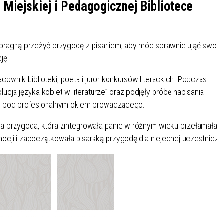
IÓW
DLA WYRÓŻNIAJĄCYCH SIĘ
 Miejskiej i Pedagogicznej Bibliotece
Y PRACY
PROGRAM WSPARCIA "ROD
UCZNIÓW
3+ GÓRĄ!"
DANIE PLACÓWEK
DOFINANSOWANIE KOSZT
 pragną przeżyć przygodę z pisaniem, aby móc sprawnie ująć swo
OGÓLNY
BLICZNYCH
BĘDZIŃSKA KARTA SENIOR
KSZTAŁCENIA PRACOWNIK
ję.
MŁODOCIANYCH
ownik biblioteki, poeta i juror konkursów literackich. Podczas
WOWA SZKOŁA MUZYCZNA
ZADANIA DOFINANSOWANE
ucja języka kobiet w literaturze” oraz podjęły próbę napisania
NIA EDUKACYJNO-
IM. FRYDERYKA CHOPINA
REJESTR DANYCH
BUDŻETU PAŃSTWA
 pod profesjonalnym okiem prowadzącego.
GICZNA W RAMACH
KONTAKTOWYCH (RDK)
KTU ZAGŁĘBIOWSKI PARK
YZAKŁADOWA KASA
DOFINANSOWANIE „ZIELO
icza przygoda, która zintegrowała panie w różnym wieku przełamała
RNY
MOGOWO-POŻYCZKOWA
SZKÓŁ” Z WOJEWÓDZKIEGO
ocji i zapoczątkowała pisarską przygodę dla niejednej uczestnicz
WNIKÓW OŚWIATY
FUNDUSZU OCHRONY
MACJE MOPS BĘDZIN
INFORMACJE ARIMR
ŚRODOWISKA I GOSPODARK
WODNEJ W KATOWICACH
 SKARBOWY
JAZNA SZKOŁA” RZĄDOWY
INFORMACJE DOTYCZĄCE
KONKURSY NA STANOWISK
RAM WYRÓWNYWANIA
TRANSPLANTACJI
DYREKTORA
 EDUKACYJNYCH DZIECI I