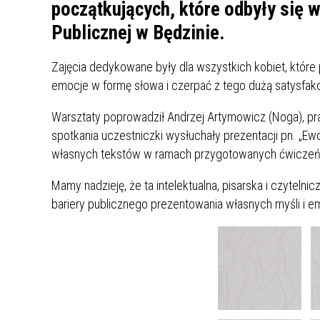
UCZN
początkujących, które odbyły się w
KARTA DUŻEJ RODZINY
OFERT
Publicznej w Będzinie.
AWANS ZAWODOWY NAUCZYCIELI
ZAKŁA
Zajęcia dedykowane były dla wszystkich kobiet, które
AKTYWIZACJA SPOŁECZNO–
PLAN 
NIEPU
emocje w formę słowa i czerpać z tego dużą satysfakc
ZAWODOWA OSÓB
NIEPEŁNOSPRAWNYCH
Warsztaty poprowadził Andrzej Artymowicz (Noga), prac
STYPENDIUM MIASTA BĘDZINA
PAŃST
spotkania uczestniczki wysłuchały prezentacji pn. „Ewol
PODATKI LOKALNE –
KAMPA
I ST. 
własnych tekstów w ramach przygotowanych ćwiczeń
PODSTAWOWE INFORMACJE,
EKOLO
STAWKI I FORMULARZE
DOTACJE DLA NIEPUBLICZNYCH
PROJE
MIĘDZ
Mamy nadzieję, że ta intelektualna, pisarska i czyteln
SZKÓŁ I PRZEDSZKOLI W
LINEA
ZAPO
bariery publicznego prezentowania własnych myśli i em
BĘDZINIE
PRACO
INFORMACJE ZUS
INFOR
INFORMACJE KRUS
POMOC ZDROWOTNA DLA
URZĄD
„PRZY
NAUCZYCIELI
PROG
SZANS