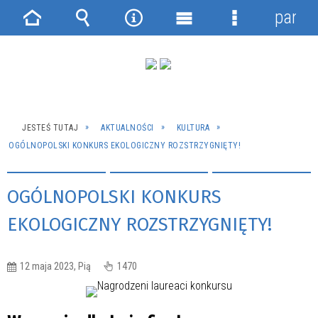
panel
Strona
Wyszukiwarka
Narzędzia
Menu
Menu
główna
główne
szczegółowe
JESTEŚ TUTAJ
AKTUALNOŚCI
KULTURA
OGÓLNOPOLSKI KONKURS EKOLOGICZNY ROZSTRZYGNIĘTY!
OGÓLNOPOLSKI KONKURS
EKOLOGICZNY ROZSTRZYGNIĘTY!
12 maja 2023, Pią
1470