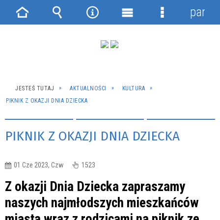
panel
Strona
Wyszukiwarka
Narzędzia
Menu
Menu
główna
główne
szczegółowe
JESTEŚ TUTAJ
AKTUALNOŚCI
KULTURA
PIKNIK Z OKAZJI DNIA DZIECKA
PIKNIK Z OKAZJI DNIA DZIECKA
01 Cze 2023, Czw
1523
Z okazji Dnia Dziecka zapraszamy
naszych najmłodszych mieszkańców
miasta wraz z rodzicami na piknik ze