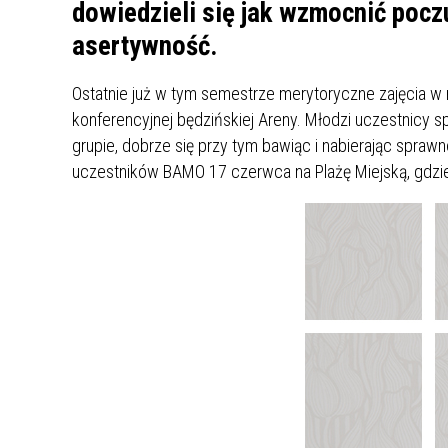
UCZN
dowiedzieli się jak wzmocnić poczu
KARTA DUŻEJ RODZINY
OFERT
asertywność.
AWANS ZAWODOWY NAUCZYCIELI
ZAKŁA
Ostatnie już w tym semestrze merytoryczne zajęcia w
AKTYWIZACJA SPOŁECZNO–
PLAN 
NIEPU
konferencyjnej będzińskiej Areny. Młodzi uczestnicy 
ZAWODOWA OSÓB
grupie, dobrze się przy tym bawiąc i nabierając spra
NIEPEŁNOSPRAWNYCH
uczestników BAMO 17 czerwca na Plażę Miejską, gdzie
STYPENDIUM MIASTA BĘDZINA
PAŃST
PODATKI LOKALNE –
KAMPA
I ST. 
PODSTAWOWE INFORMACJE,
EKOLO
STAWKI I FORMULARZE
DOTACJE DLA NIEPUBLICZNYCH
PROJE
MIĘDZ
SZKÓŁ I PRZEDSZKOLI W
LINEA
ZAPO
BĘDZINIE
PRACO
INFORMACJE ZUS
INFOR
INFORMACJE KRUS
POMOC ZDROWOTNA DLA
URZĄD
„PRZY
NAUCZYCIELI
PROG
SZANS